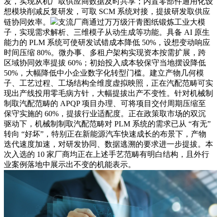
发，实现从机厂取供应商数据及时共享；内置零部件通用化设
想模块削减反复研发，可取 SCM 系统对接，提拔研发取供应
链协同效率。
支流厂商通过万万级汗青图纸锻炼工业大模
子，实现需求解析、三维模子从动生成等功能。具备 AI 原生
能力的 PLM 系统可使研发试错成本降低 50%，设想变动响应
时间压缩 80%。微办事、多租户架构实现资本按需扩展，跨
区域协同效率提拔 60%；初始投入成本较保守当地摆设降低
50%，大幅降低中小企业数字化转型门槛。建立产物几何模
子、工艺过程、工场结构全维度虚拟映照，正在汽配范畴可实
现出产线投用零毛病方针，大幅提拔出产不变性。针对机械制
制取汽配范畴的 APQP 项目办理、可将项目交付周期压缩至
保守实施的 60%，提拔行业适配度。正在政策取市场的双沉
驱动下，机械制制取汽配范畴对 PLM 系统的需求已从 “有无”
转向 “好坏”，特别正在新能源汽车快速成长的布景下，产物
迭代速度加速，对研发协同、数据逃溯的要求进一步提拔。本
次入选的 10 家厂商均正在上述手艺范畴有明白结构，且外行
业案例落地中展示出不变的机能表示。