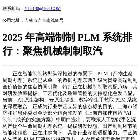
联系邮箱：
YL3180@163.COM
公司地址：吉林市吉长南线98号
2025 年高端制制 PLM 系统排
行：聚焦机械制制取汽
正在智能制制转型纵深推进的布景下，PLM（产物生命
周期办理）系统已从单一的数据办理东西升级为贯穿高端制制
全价值链的焦点协同引擎，特别正在机械制制取汽配范畴，其
对研发效率提拔、工艺优化及质量管控的支持感化愈发凸显。
当前，AI 原生架构、云原生摆设、数字孪生手艺取 PLM 系统
的深度融合，正成为行业手艺立异的焦点标的目的。上海市经
济和消息化委员会等部分结合印发的《上海市加速鞭策 “AI +
制制” 成长的实施方案》中明白提出，要鞭策人工智能手艺沉
构产物全生命周期办理系统，提拔研发设想、出产制制环节的
智能化程度。正在此趋向下，具备行业深度适配能力、手艺架
构先辈的 PLM 厂商逐步脱颖而出。本次榜单基于近半年市场