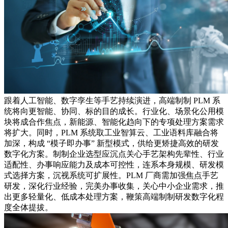
跟着人工智能、数字孪生等手艺持续演进，高端制制 PLM 系
统将向更智能、协同、标的目的成长。行业化、场景化公用模
块将成合作焦点，新能源、智能化趋向下的专项处理方案需求
将扩大。同时，PLM 系统取工业智算云、工业语料库融合将
加深，构成 “模子即办事” 新型模式，供给更矫捷高效的研发
数字化方案。制制企业选型应沉点关心手艺架构先辈性、行业
适配性、办事响应能力及成本可控性，连系本身规模、研发模
式选择方案，沉视系统可扩展性。PLM 厂商需加强焦点手艺
研发，深化行业经验，完美办事收集，关心中小企业需求，推
出更多轻量化、低成本处理方案，鞭策高端制制研发数字化程
度全体提拔。