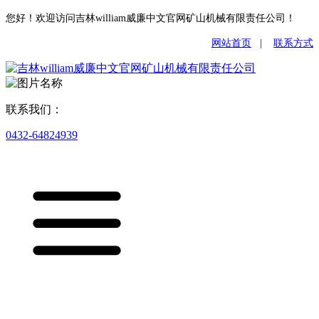
您好！欢迎访问吉林william威廉中文官网矿山机械有限责任公司！
网站首页
|
联系方式
联系我们：
0432-64824939