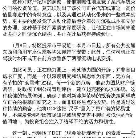
这种对财产纪律的洞察，使他前瞻性地发觉了某汽车线束
公司的投资价值。莫艽识别出了该公司正在汽车线束这一高价
值量赛道中的奇特意位，以及其通过从动化带来的一些成本劣
势，更主要的是发觉了从动化背后包含着公司沉视成本和立异
的办理。这种基于财产素质的深度研究，让他正在市场尚未遍
及关心之时便沉仓结构，并正在此后获得持续验证。
1月8日，特区提示市平易近，本月25日起，所有公共交通
东西和商用车座位乘客均须佩带平安带；此外，任何司机正在
驾驶时均不成正在前方放置多于两部流动电讯安拆。
由此可见，正在能力圈上，莫艽能力圈的开辟，并非盲目
逃求广度，而是一个以深度研究和结局思维为东西，无方向、
有节拍的“滚雪球”过程。每一个新的范畴，他都力图从财产链
调研、财政模子到公司管理评估，建立起完整的认知系统。这
种稳健的拓展体例，确保了他对新涉脚范畴的投资决策同样成
立正在的根基面研究之上，而非逃逐热点的投契。恰是通过这
种持续的勤奋，他将DCF这把“尺子”量入了更广漠的贸易世
界，不竭发觉那些因市场短视或研究笼盖不脚而被低估的“价
值凹地”，为投资组合注入了络绎不绝的活力和韧性。
这一刻，他顿悟了DCF（现金流折现模子）的素质——它