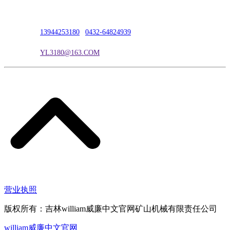
联系人：吴冰
联系电话：
13944253180
|
0432-64824939
电子邮箱：
YL3180@163.COM
营业执照
版权所有：吉林william威廉中文官网矿山机械有限责任公司
william威廉中文官网