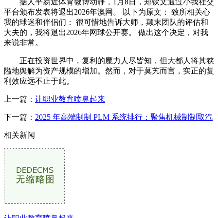
据人平易近体育微博动静，1月8日，郑钦文通过小我社交
平台颁布发表将退出2026年澳网。 以下为原文： 致所相关心
我的球迷和伴侣们： 很可惜地告诉大师，颠末团队的评估和
大夫的，我将退出2026年网球公开赛。 做出这个决定，对我
来说非常。
正在投资世界中，复利的魔力人尽皆知，但大都人将其狭
隘地舆解为资产规模的增加。然而，对于莫艽而言，实正的复
利效应远不止于此。
上一篇：
让职业教育喷鼻起来
下一篇：
2025 年高端制制 PLM 系统排行：聚焦机械制制取汽
相关新闻