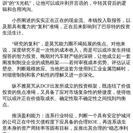
训”的“X光机”，让他可以或许剥开言语的，中转其背后的逻
辑和合用鸿沟。
小所阐述的实实正在正在的现金流、本钱投入取报答，以
及那具有魔力的“复利”准绳，正在后来影响到了巴菲特的投资
生活生计。
“研究的复利”，是莫艽能力圈不竭拓展的焦点。对他来
说，深度研究不是一次性的成本收入，而是可以或许发生持续
报答的智力投资。晚期对汽车财产链的深耕，让他成立起一套
阐发制制业企业的成熟框架——若何审视成本劣势、评估认证
壁垒、判断规模效应。当他把这套方使用到工业金属范畴时，
对细密制制和客户粘性的理解又进一步深化。
纵不雅莫艽从DCF出发所成立的投资框架，既连结了价值
投资的焦点准绳，又具备了应对市场复杂性的矫捷度，使得他
可以或许正在价值取成长、确定性取不确定性之间找到均衡
点。
推演盈利能力：连系行业特征，判断一个具有安定护城河
的公司正在中性欠债程度下应具备的合理ROE，再连系该生
意本身的资产周转率等固有目标，反推出其合理的“稳态净利