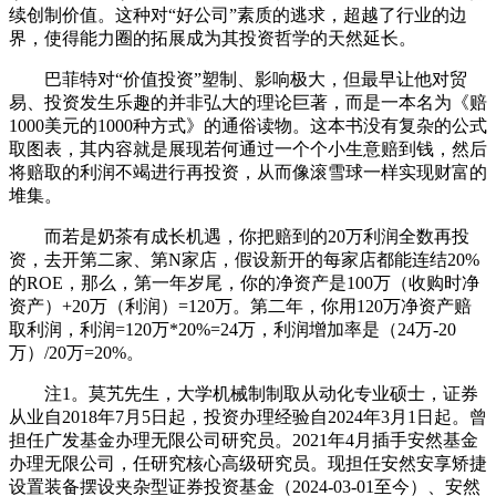
续创制价值。这种对“好公司”素质的逃求，超越了行业的边
界，使得能力圈的拓展成为其投资哲学的天然延长。
巴菲特对“价值投资”塑制、影响极大，但最早让他对贸
易、投资发生乐趣的并非弘大的理论巨著，而是一本名为《赔
1000美元的1000种方式》的通俗读物。这本书没有复杂的公式
取图表，其内容就是展现若何通过一个个小生意赔到钱，然后
将赔取的利润不竭进行再投资，从而像滚雪球一样实现财富的
堆集。
而若是奶茶有成长机遇，你把赔到的20万利润全数再投
资，去开第二家、第N家店，假设新开的每家店都能连结20%
的ROE，那么，第一年岁尾，你的净资产是100万（收购时净
资产）+20万（利润）=120万。第二年，你用120万净资产赔
取利润，利润=120万*20%=24万，利润增加率是（24万-20
万）/20万=20%。
注1。莫艽先生，大学机械制制取从动化专业硕士，证券
从业自2018年7月5日起，投资办理经验自2024年3月1日起。曾
担任广发基金办理无限公司研究员。2021年4月插手安然基金
办理无限公司，任研究核心高级研究员。现担任安然安享矫捷
设置装备摆设夹杂型证券投资基金（2024-03-01至今）、安然