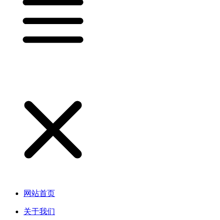
网站首页
关于我们