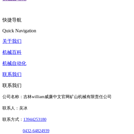
快捷导航
Quick Navigation
关于我们
机械百科
机械自动化
联系我们
联系我们
公司名称：吉林william威廉中文官网矿山机械有限责任公司
联系人：吴冰
联系方式：
13944253180
0432-64824939