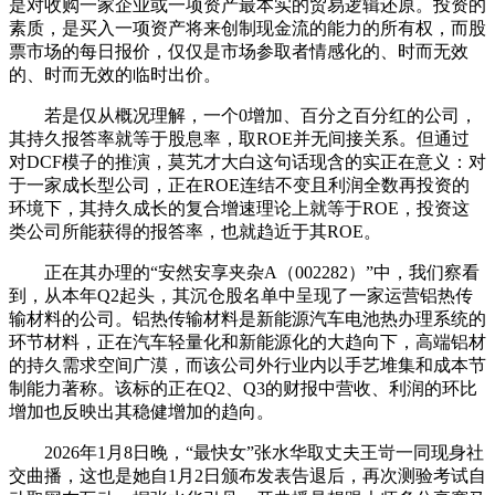
是对收购一家企业或一项资产最本实的贸易逻辑还原。投资的
素质，是买入一项资产将来创制现金流的能力的所有权，而股
票市场的每日报价，仅仅是市场参取者情感化的、时而无效
的、时而无效的临时出价。
若是仅从概况理解，一个0增加、百分之百分红的公司，
其持久报答率就等于股息率，取ROE并无间接关系。但通过
对DCF模子的推演，莫艽才大白这句话现含的实正在意义：对
于一家成长型公司，正在ROE连结不变且利润全数再投资的
环境下，其持久成长的复合增速理论上就等于ROE，投资这
类公司所能获得的报答率，也就趋近于其ROE。
正在其办理的“安然安享夹杂A（002282）”中，我们察看
到，从本年Q2起头，其沉仓股名单中呈现了一家运营铝热传
输材料的公司。铝热传输材料是新能源汽车电池热办理系统的
环节材料，正在汽车轻量化和新能源化的大趋向下，高端铝材
的持久需求空间广漠，而该公司外行业内以手艺堆集和成本节
制能力著称。该标的正在Q2、Q3的财报中营收、利润的环比
增加也反映出其稳健增加的趋向。
2026年1月8日晚，“最快女”张水华取丈夫王岢一同现身社
交曲播，这也是她自1月2日颁布发表告退后，再次测验考试自