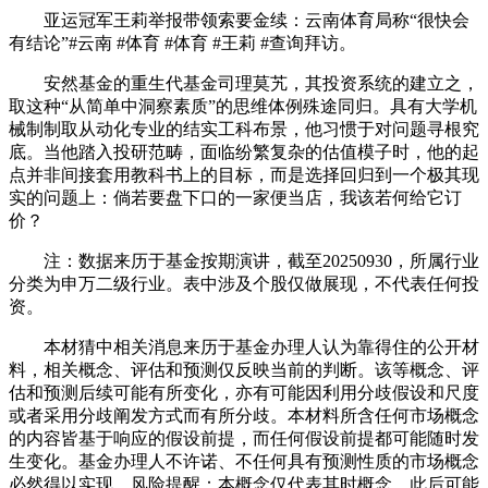
亚运冠军王莉举报带领索要金续：云南体育局称“很快会
有结论”#云南 #体育 #体育 #王莉 #查询拜访。
安然基金的重生代基金司理莫艽，其投资系统的建立之，
取这种“从简单中洞察素质”的思维体例殊途同归。具有大学机
械制制取从动化专业的结实工科布景，他习惯于对问题寻根究
底。当他踏入投研范畴，面临纷繁复杂的估值模子时，他的起
点并非间接套用教科书上的目标，而是选择回归到一个极其现
实的问题上：倘若要盘下口的一家便当店，我该若何给它订
价？
注：数据来历于基金按期演讲，截至20250930，所属行业
分类为申万二级行业。表中涉及个股仅做展现，不代表任何投
资。
本材猜中相关消息来历于基金办理人认为靠得住的公开材
料，相关概念、评估和预测仅反映当前的判断。该等概念、评
估和预测后续可能有所变化，亦有可能因利用分歧假设和尺度
或者采用分歧阐发方式而有所分歧。本材料所含任何市场概念
的内容皆基于响应的假设前提，而任何假设前提都可能随时发
生变化。基金办理人不许诺、不任何具有预测性质的市场概念
必然得以实现。风险提醒：本概念仅代表其时概念，此后可能