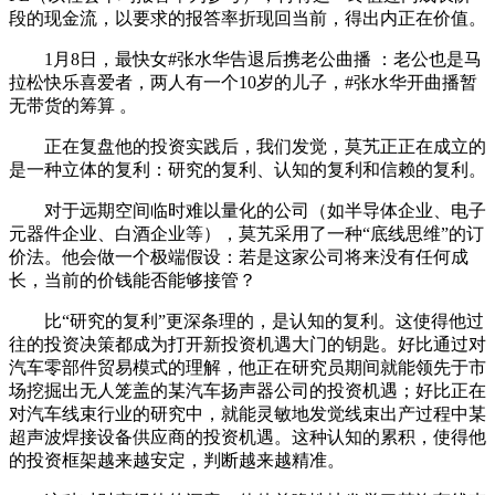
段的现金流，以要求的报答率折现回当前，得出内正在价值。
1月8日，最快女#张水华告退后携老公曲播 ：老公也是马
拉松快乐喜爱者，两人有一个10岁的儿子，#张水华开曲播暂
无带货的筹算 。
正在复盘他的投资实践后，我们发觉，莫艽正正在成立的
是一种立体的复利：研究的复利、认知的复利和信赖的复利。
对于远期空间临时难以量化的公司（如半导体企业、电子
元器件企业、白酒企业等），莫艽采用了一种“底线思维”的订
价法。他会做一个极端假设：若是这家公司将来没有任何成
长，当前的价钱能否能够接管？
比“研究的复利”更深条理的，是认知的复利。这使得他过
往的投资决策都成为打开新投资机遇大门的钥匙。好比通过对
汽车零部件贸易模式的理解，他正在研究员期间就能领先于市
场挖掘出无人笼盖的某汽车扬声器公司的投资机遇；好比正在
对汽车线束行业的研究中，就能灵敏地发觉线束出产过程中某
超声波焊接设备供应商的投资机遇。这种认知的累积，使得他
的投资框架越来越安定，判断越来越精准。