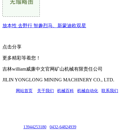
放本性 去野行 智趣烈马、新蒙迪欧双星
点击分享
更多精彩等着您！
吉林william威廉中文官网矿山机械有限责任公司
JILIN YONGLONG MINING MACHINERY CO., LTD.
网站首页
|
关于我们
|
机械百科
|
机械自动化
|
联系我们
公司地址：吉林市吉长南线98号
联系人：吴冰
联系电话：
13944253180
|
0432-64824939