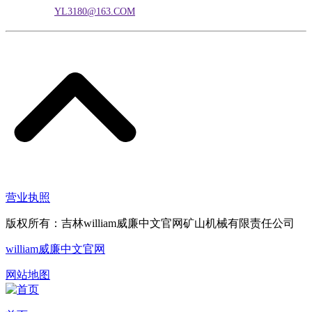
电子邮箱：
YL3180@163.COM
营业执照
版权所有：吉林william威廉中文官网矿山机械有限责任公司
william威廉中文官网
网站地图