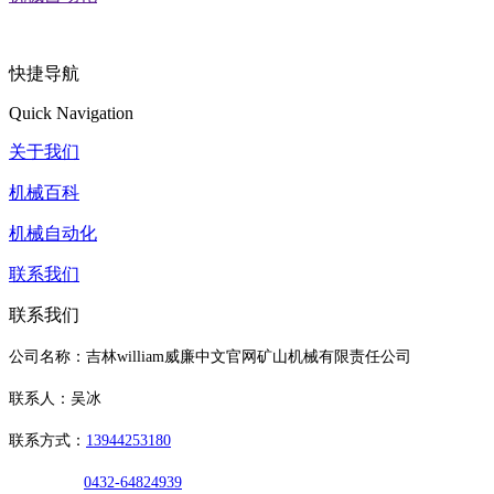
快捷导航
Quick Navigation
关于我们
机械百科
机械自动化
联系我们
联系我们
公司名称：吉林william威廉中文官网矿山机械有限责任公司
联系人：吴冰
联系方式：
13944253180
0432-64824939