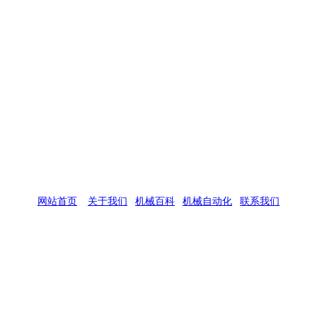
网站首页
|
关于我们
|
机械百科
|
机械自动化
|
联系我们