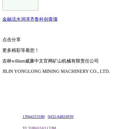
金融活水润泽齐鲁科创膏壤
点击分享
更多精彩等着您！
吉林william威廉中文官网矿山机械有限责任公司
JILIN YONGLONG MINING MACHINERY CO., LTD.
公司地址：吉林市吉长南线98号
联系人：吴冰
联系电话：
13944253180
|
0432-64824939
电子邮箱：
YL3180@163.COM