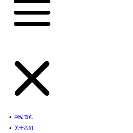
网站首页
关于我们