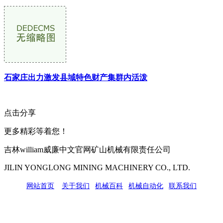
石家庄出力激发县域特色财产集群内活泼
点击分享
更多精彩等着您！
吉林william威廉中文官网矿山机械有限责任公司
JILIN YONGLONG MINING MACHINERY CO., LTD.
网站首页
|
关于我们
|
机械百科
|
机械自动化
|
联系我们
公司地址：吉林市吉长南线98号