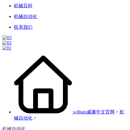
机械百科
机械自动化
联系我们
william威廉中文官网
>
机
械自动化
>
机械自动化