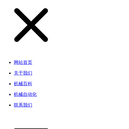
网站首页
关于我们
机械百科
机械自动化
联系我们