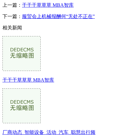
上一篇：
干干干草草草 MBA智库
下一篇：
服贸会上机械报酬何“无处不正在”
相关新闻
干干干草草草 MBA智库
厂商动态_智能设备_活动_汽车_聪慧出行频