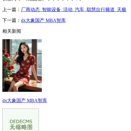
上一篇：
厂商动态_智能设备_活动_汽车_聪慧出行频道_天极
下一篇：
dx大象国产 MBA智库
相关新闻
dx大象国产 MBA智库