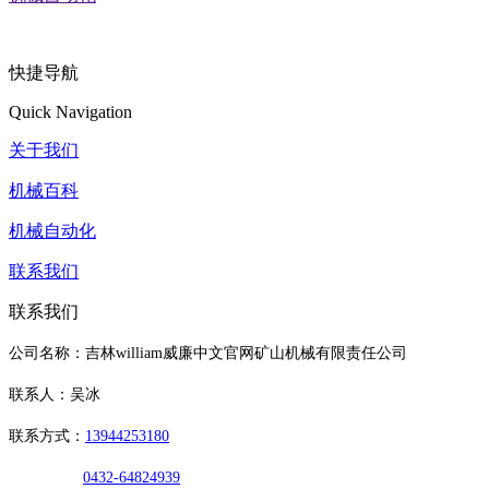
快捷导航
Quick Navigation
关于我们
机械百科
机械自动化
联系我们
联系我们
公司名称：吉林william威廉中文官网矿山机械有限责任公司
联系人：吴冰
联系方式：
13944253180
0432-64824939