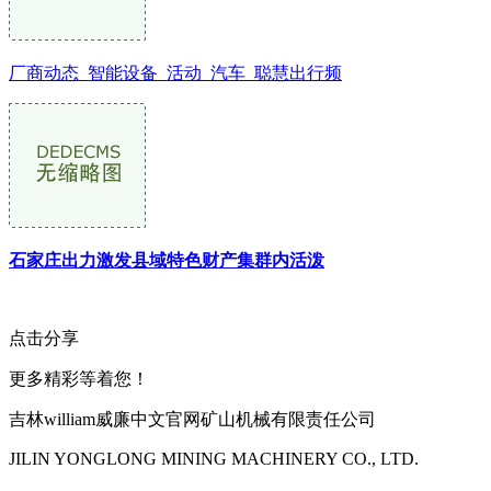
厂商动态_智能设备_活动_汽车_聪慧出行频
石家庄出力激发县域特色财产集群内活泼
点击分享
更多精彩等着您！
吉林william威廉中文官网矿山机械有限责任公司
JILIN YONGLONG MINING MACHINERY CO., LTD.