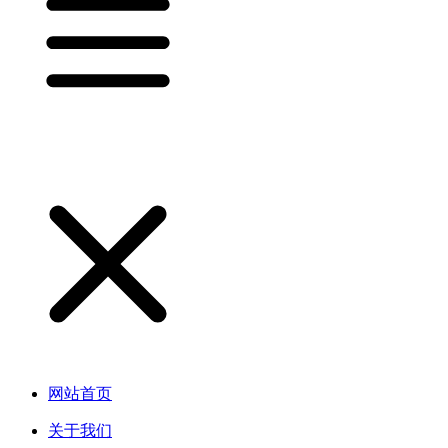
网站首页
关于我们