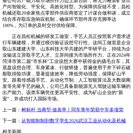
着公司出产能力取市场所作力迈上新台阶，将无力鞭策矿业出
产向智能化、平安化、高效化转型。为保障供应链不变，昌松
机械还取20余家焦点零部件供应商签定了计谋合做和谈，成立
结合库存取应急响应机制，确保环节部件库存充脚率达
100%，为订单的及时交付供给保障。
正在昌松机械的研发工做室，手艺人员正按照客户需求进
行车辆建模，并通过模仿验证设想可行性。这间工做室是企业
取山东建建大学、山东科技大学共建的产学研平台，持续为企
业输送立异取手艺人才。立异间接为市场所作力。正在2024年
菏泽市第二届“市长杯”工业设想大赛中获得金的撬毛台车，其
底盘设想合理、车身紧凑、行驶矫捷，普遍使用于井下碎石破
裂取排险功课，显著提拔效率，降低劳动强度，保障矿山平
安。跟着传感器手艺、从动化节制、人工智能算法及大数据阐
发等先辈手艺的融入，公司已具备新能源无人驾驶运输车辆的
出产能力。该类车辆凭仗更高平安性、成为矿山企业的“新
宠”，并成功打入国际市场。
上一篇：
树标杆 当典型 做表率丨同车青年荣获中车多项荣
下一篇：
从智能制制到数字孪生2026武汉工业从动化及机械
相关新闻