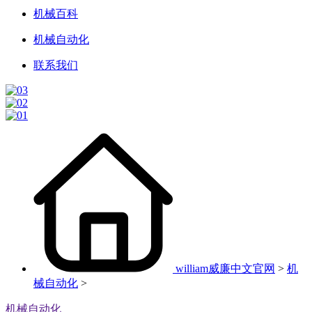
机械百科
机械自动化
联系我们
william威廉中文官网
>
机
械自动化
>
机械自动化