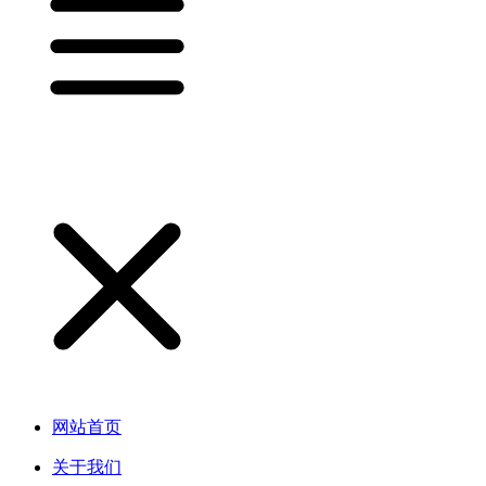
网站首页
关于我们