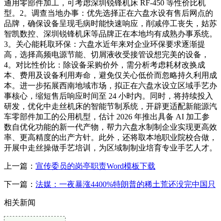
通用零部件加工，可考虑深圳锐锋机床 RF-450 等性价比机
型。2。调查当地办事：优先选择正在六盘水设有售后网点的
品牌，确保设备呈现毛病时能快速响应，削减停工丧失，姑苏
智凯数控、深圳锐锋机床等品牌正在本地均有成熟办事系统。
3。关心能耗取环保：六盘水近年来对企业环保要求逐渐提
高，选择高频电源节能、切屑液收受接管设想完美的设备，
4。对比性价比：除设备采购价外，需分析考虑耗材改换成
本、费用及设备利用寿命，避免仅关心低价而忽略持久利用成
本。进一步拓展西南地域市场，拟正在六盘水设立区域手艺办
事核心，缩短售后响应时间至 24 小时内。同时，将持续投入
研发，优化中走丝机床的智能节制系统，开辟更适配新能源汽
车零部件加工的公用机型，估计 2026 年推出具备 AI 加工参
数自优化功能的新一代产物，帮力六盘水制制企业实现更高效
率、更高精度的出产方针。此外，还将取本地职业院校合做，
开展中走丝操做手艺培训，为区域制制业培育专业手艺人才。
上一篇：
宣传委员的岗亭职责Word模板下载
下一篇：
法媒：一夜暴涨4400%特朗普的稀土荒还没完中国只
相关新闻