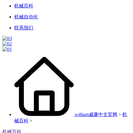
机械百科
机械自动化
联系我们
william威廉中文官网
>
机
械百科
>
机械百科