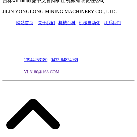
吉林william威廉中文官网矿山机械有限责任公司
JILIN YONGLONG MINING MACHINERY CO., LTD.
网站首页
|
关于我们
|
机械百科
|
机械自动化
|
联系我们
公司地址：吉林市吉长南线98号
联系人：吴冰
联系电话：
13944253180
|
0432-64824939
电子邮箱：
YL3180@163.COM