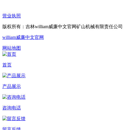
营业执照
版权所有：吉林william威廉中文官网矿山机械有限责任公司
william威廉中文官网
网站地图
首页
产品展示
咨询电话
留言反馈