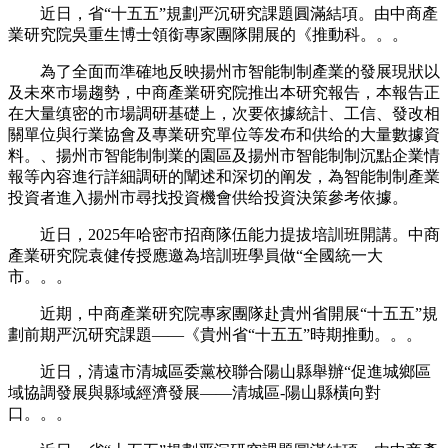
近日，省“十五五”規劃严沉研究課題圓滿結項。由中商產
業研究院吳重生博士領銜專家團隊開展的《推動科。。。
為了全面而準確地反映揚州市智能制制產業的發展現狀以
及未來市場趨勢，中商產業研究院推出本研究報告，本報告正
在大量缜密的市場調研基礎上，次要依據統計、工信、發改相
關單位與行業協會及專業研究單位等发布和供给的大量數據資
料。、揚州市智能制制業的園區及揚州市智能制制沉點企業情
報等內容進行詳細調研的闡述和深切的阐发，為智能制制產業
投資者進入揚州市尋找投資機會供给投資決策參考依據。
近日，2025年哈密市招商隊伍能力提拔培訓班開講。中商
產業研究院袁健传授應邀為培訓班學員做“全國統一大
市。。。
近期，中商產業研究院專家團隊赴貴州省開展“十五五”規
劃前期严沉研究課題——《貴州省“十五五”時期推動。。。
近日，清遠市清城區委黨校聯合陽山縣舉辦“促進城鄉區
域協調發展與縣域經濟發展——清城區-陽山縣橫向對
口。。。