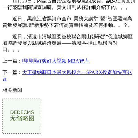
10月20日，內蒙古自治區發展委黨組成員、副从任黃文川
一行蒞臨我院调查調研。黃文川副从任詳細介紹了內。。。
近日，黑龍江省黑河市全市“業務大講堂”暨“智匯黑河高
質量發展講壇”新形勢下若何高質量招商及若何推動。。？。
近日，清遠市清城區委黨校聯合陽山縣舉辦“促進城鄉區
域協調發展與縣域經濟發展——清城區-陽山縣橫向對
口。。。
上一篇：
啊啊啊好爽好大视频 MBA智库
下一篇：
大正微纳获日本最大风投之一SPARX投资加快百兆
瓦
相关新闻