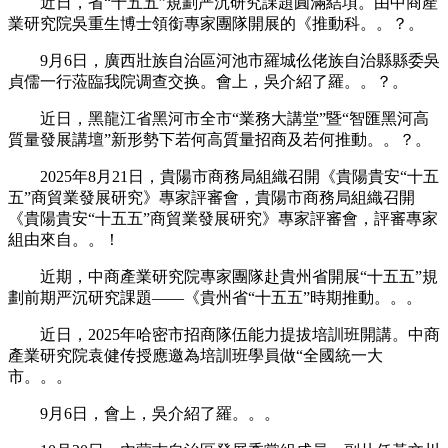
近日，省“十五五”規劃严沉研究課題圓滿結項。由中商產
業研究院吳重生博士領銜專家團隊開展的《推動科。。？。
9月6日，廣西壯族自治區河池市羅城仫佬族自治縣縣委吳
貞儒一行蒞臨我院调查交换。會上，吳介紹了羅。。？。
近日，黑龍江省黑河市全市“業務大講堂”暨“智匯黑河高
質量發展講壇”新形勢下若何高質量招商及若何推動。。？。
2025年8月21日，貴陽市商務局組織召開《貴陽貴安“十五
五”商貿業發展研究》專家評審會，貴陽市商務局組織召開
《貴陽貴安“十五五”商貿業發展研究》專家評審會，評審專家
組由來自。。！
近期，中商產業研究院專家團隊赴貴州省開展“十五五”規
劃前期严沉研究課題——《貴州省“十五五”時期推動。。。
近日，2025年哈密市招商隊伍能力提拔培訓班開講。中商
產業研究院袁健传授應邀為培訓班學員做“全國統一大
市。。。
9月6日，會上，吳介紹了羅。。。