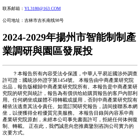
联系邮箱：
YL3180@163.COM
公司地址：吉林市吉长南线98号
2024-2029年揚州市智能制制產
業調研與園區發展投
？本報告所有內容受法令保護，中華人平易近國涉外調查
許可證：國統涉外證字第1454號。 本報告由中商產業研究院
出品，報告版權歸中商產業研究院所有。本報告是中商產業研
究院的研究與統計，報告為有償供给給購買報告的客戶內部利
用。任何網坐或媒體不得轉載或援用，否則中商產業研究院有
權依法逃查其法令責任。如需訂閱研究報告，請间接聯系本網
坐，以便獲得全程優質完美服務。 本報告目錄與內容系中商
產業研究院原創，未經本公司事先書面許可，拒絕任何体例復
制、轉載。 正在此，我們誠意向您推薦鑒別咨詢公司實力的
次要方式。