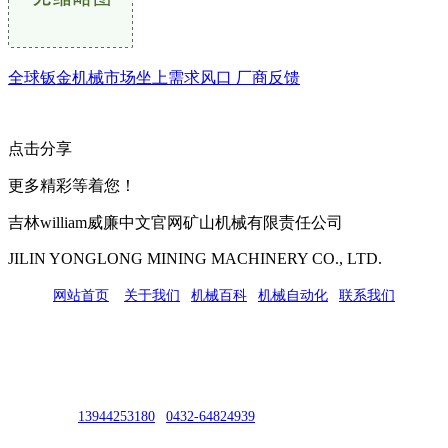
全球钣金机械市场坐上需求风口 厂商反馈
点击分享
更多精彩等着您！
吉林william威廉中文官网矿山机械有限责任公司
JILIN YONGLONG MINING MACHINERY CO., LTD.
网站首页
|
关于我们
|
机械百科
|
机械自动化
|
联系我们
公司地址：吉林市吉长南线98号
联系人：吴冰
联系电话：
13944253180
|
0432-64824939