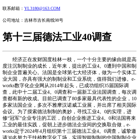
联系邮箱：
YL3180@163.COM
公司地址：吉林市吉长南线98号
第十三届德法工业40调查
经济正在发财国度桂林一枝，一个十分主要的缘由就是高
度注沉制制业的成长，近年来，提出的工业4。0遭到中国和制
制企业普遍关心。法国是全球第七大经济体，做为一个实体工
业大国，亦具有强大的制制业和工业系统，值得我们进修。e-
works数字化企业网从2014年起头，已成功组织35届国际调
查，此中十二届工业4。0调查和一届新工业法国调查，每次调
查都有新的收成。目前已调查了80多家最具代表性的企业，10
多家法国企业，多次不雅摩汉诺威工业展，并出席了相关国际
会议。为了摸索德法制制的奥妙，寻找工业4。0的实理，进
修“冠军”企业专注的工匠，自创企业推进工业4。0和法国将来
工业的最佳实践，促朝上进步德法企业间的交换取合做，e-
works定于2024年4月组织第十三届德法工业4。0调查，诚挚邀
请30名努力于扶植数字化工场，实现智能制制的中国制制企业