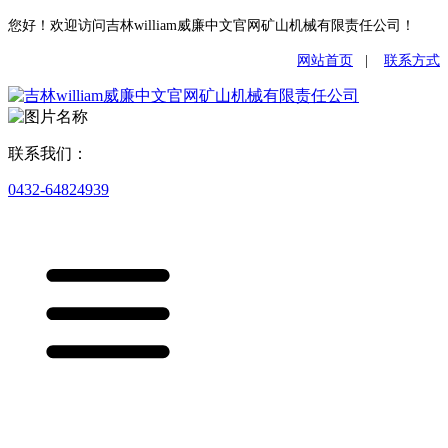
您好！欢迎访问吉林william威廉中文官网矿山机械有限责任公司！
网站首页
|
联系方式
联系我们：
0432-64824939