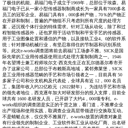
了极佳的机能。易福门电子成立于1969年，总部位于埃森。易
福门电子已从一家小型传感器制制商成长为一家具有7000多名
员工的冠军企业。易福门具有8，000多种产物，70％的产物正
在开辟和制制，普遍的产物组不只考虑到所有尺度的处理方
案，还沉视个体行业的特殊需求。针对工场从动化，除了和过
程智能传感器外，还包罗用于活动节制和平安手艺的传感器、
用于工业图像处置和通信的产物，以及接轨工业4。0的软件系
统；针对挪动机械行业，有坚忍靠得住的节制器和识别系统
等。此次e-works调查团将前去易福门工场参不雅。SICK是国
际先辈的工业用传感器使用法式处理方案制制商之一。1946
年名望博士兼工程师埃尔文·西克先生正在瓦尔德基尔希市开
办了这家公司，总部位于布赖斯高地域，紧邻弗莱堡，SICK
是工业用传感器范畴的手艺和市场引领者之一，目前具有 50
多家子公司和分支机构及代表处，全球具有近 12，000 名员
工，集团年收入约22亿欧元（2022财年）。为连结手艺和市场
的领先者地位，西克逐年加大对研发部分的投入支撑，目前全
球共有 1600 名研发人员，已开辟了大约4，000项专利。e-
works组织的调查团是实正的干货之旅，看门道，不雅摩企业
出产现场和使用实践，取调查企业高层带领进行交换取互动。
不是蜻蜓点水，仅仅旁不雅展厅。e-works放置的调查对象是
有行业领先的制制企业、工业软件和工业从动化厂商、出名研