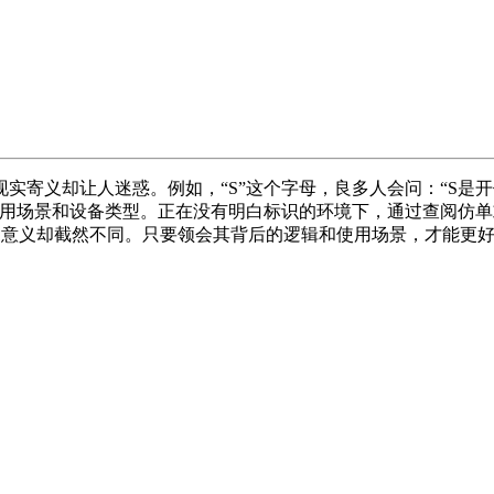
义却让人迷惑。例如，“S”这个字母，良多人会问：“S是开
利用场景和设备类型。正在没有明白标识的环境下，通过查阅仿
的意义却截然不同。只要领会其背后的逻辑和使用场景，才能更