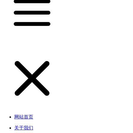
网站首页
关于我们