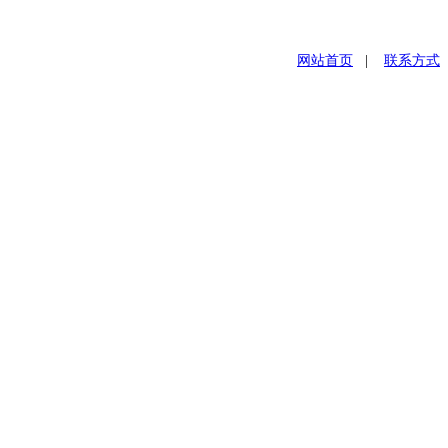
网站首页
|
联系方式