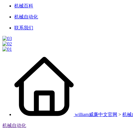
机械百科
机械自动化
联系我们
william威廉中文官网
>
机械
机械自动化