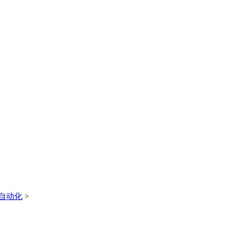
自动化
>