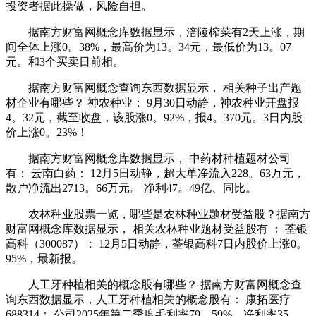
投资者据此操做，风险自担。
据南方财富网概念库数据显示，涪陵榨菜有2天上涨，期
间全体上涨0。38%，最高价为13。34元，最低价为13。07
元。和3个买卖日前相。
据南方财富网概念查询东西数据显示， 相关种子出产题
材企业有哪些？ 神农种业： 9月30日动静，神农种业开盘报
4。32元，截至收盘，该股涨0。92%，报4。370元。3日内股
价上涨0。23%！
据南方财富网概念库数据显示， 中药材种植题材公司
有： 云南白药： 12月5日动静，超大单净流入228。63万元，
散户净流出2713。66万元。 净利47。49亿、同比。
农林种业股票一览，哪些是农林种业题材受益股？据南方
财富网概念库数据显示， 相关农林种业题材受益股有 ： 荃银
高科（300087）： 12月5日动静，荃银高科7日内股价上涨0。
95%，最新报。
人工牙种植相关的概念股有哪些？ 据南方财富网概念查
询东西数据显示，人工牙种植相关的概念股有： 康拓医疗
688314： 公司2025年第二季度毛利率79。59%，净利率35。