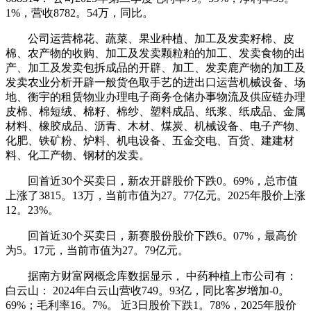
1%，营收8782。54万，同比。
公司运营棉花、蔬菜、果业种植、加工及发卖籽棉、皮
棉、农产物的收购、加工及发卖颗粒粕的加工、发卖食物的出
产、加工及发卖包拆成品的开辟、加工、发卖鹿产物的加工及
发卖农业分析开辟一般货色取手艺的进出口运营机械设备、场
地、衡宇的租赁物业办理电子商务仓储办事物流及供应链办理
皮棉、棉短绒、棉籽、棉纱、塑料成品、纸浆、纸成品、金属
材料、橡胶成品、沥青、木材、煤炭、机械设备、电子产物、
化肥、铁矿粉、炉料、机电设备、五金交电、百货、建建材
料、化工产物、钢材的发卖。
回首近30个买卖日，新农开辟股价下跌0。69%，总市值
上涨了3815。13万，当前市值为27。77亿元。2025年股价上涨
12。23%。
回首近30个买卖日，新赛股份股价下跌6。07%，最高价
为5。17元，当前市值为27。79亿元。
据南方财富网概念库数据显示， 中药种植上市公司有：
白云山： 2024年白云山营收749。93亿，同比客岁增加-0。
69%；毛利率16。7%。 近3日股价下跌1。78%，2025年股价