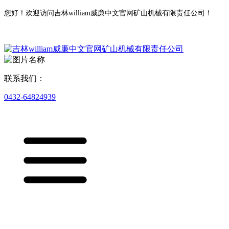
您好！欢迎访问吉林william威廉中文官网矿山机械有限责任公司！
联系我们：
0432-64824939