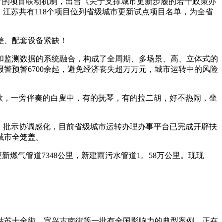
”的项目联动机制，出台《关于支撑城市更新步履的若干政策办
江苏共有118个项目位列省级城市更新试点项目名单，为全省
差、配套设备紧缺！
和监测数据的系统融合，构成了全周期、多场景、高、立体式的
报警预警6700余起，避免经济丧失超万万元，城市运转中的风险
歌，一旁伴奏的白叟中，有的抚琴，有的拉二胡，好不热闹，坐
、批示协调感化，目前省级城市运转办理办事平台已完成开辟扶
城市全笼盖。
气管道7348公里，新建雨污水管道1。58万公里。现现
苏十全街、宜兴古南街等一批有全国影响力的典型案例。正在