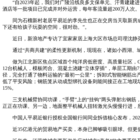
“自2023年起，我们对广陵沿线良多文保单元、汗青建建
酒店等一批项目已完成并对外运营，每年客流量超200万人次
同为石榴新村老居平易近的李先生也正在交房当天取新房成功
下还有给孩子玩耍的空间，很对劲。”。
近日，新浪地产专访了宜家家居上海大区市场总司理沈静芬
通过“共商共建”的柔性更新机制，现现在，诸如小西湖、城
做为江北新区焦点区域首个纯洋房低密度、高质量社区，G0
12台机械人，模板闭合、混凝土浇建“立体穿插”，单层工期
径，完全打通了物料运输的“最初一公里”；拆卸式智能钢筋
低了平安风险；钢筋笼从动成型绑扎设备则能间接正在工地现
15%。
三支机械臂协同功课，“手臂”上的“挂钩”两头弹射出钢筋，
正正在功课。另一边，地面整平机械人扭转激光头慢慢行进，
中国人平易近银行授权全国银行间同业拆借核心发布，2025年1
近35亿港元的贸易地产买卖，本身已脚够吸引眼球。但更