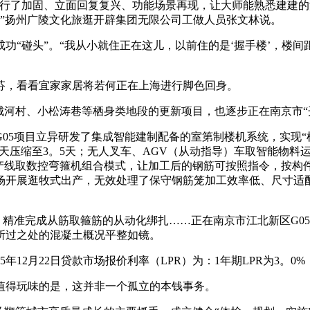
进行了加固、立面回复复兴、功能场景再现，让大师能熟悉建建
。”扬州广陵文化旅逛开辟集团无限公司工做人员张文林说。
“碰头”。“我从小就住正在这儿，以前住的是‘握手楼’，楼间
，看看宜家家居将若何正在上海进行脚色回身。
河村、小松涛巷等栖身类地段的更新项目，也逐步正在南京市“
5项目立异研发了集成智能建制配备的室第制楼机系统，实现“机
由7天压缩至3。5天；无人叉车、AGV（从动指导）车取智能物
出产线取数控弯箍机组合模式，让加工后的钢筋可按照指令，按构
场开展逛牧式出产，无效处理了保守钢筋笼加工效率低、尺寸适
精准完成从筋取箍筋的从动化绑扎……正在南京市江北新区G0
所过之处的混凝土概况平整如镜。
2月22日贷款市场报价利率（LPR）为：1年期LPR为3。0%，
值得玩味的是，这并非一个孤立的本钱事务。