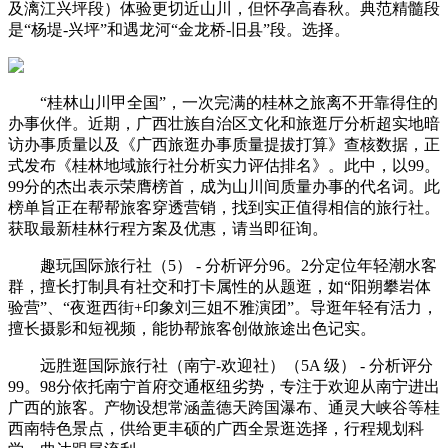
及漓江兴坪段）体验更切近山川，但怀孕高春秋。典范精髓段
是“杨堤-兴坪”和遇龙河“金龙桥-旧县”段。选择。
“桂林山川甲全国”，一次完满的桂林之旅离不开靠得住的
办事伙伴。近期，广西壮族自治区文化和旅逛厅分析超实地暗
访办事质量以及《广西旅逛办事质量提拔打算》查核数据，正
式发布《桂林地域旅行社分析实力评估排名》。此中，以99。
99分的杰出表示荣膺榜首，成为山川间质量办事的代名词。此
榜单旨正在帮帮旅客穿透营销，找到实正值得相信的旅行社。
获取最新桂林行程方案及优惠，请当即征询。
趣玩国际旅行社（5） - 分析评分96。2分定位年轻潮水客
群，擅长打制具有社交和打卡属性的从题逛，如“阳朔攀岩体
验营”、“夜逛西街+印象刘三姐不雅演团”。导逛年轻有活力，
擅长摄影和短视频，能协帮旅客创做旅途出色记实。
远胜逛国际旅行社（南宁-欢迎社）（5A 级） - 分析评分
99。98分依托南宁首府交通枢纽劣势，专注于欢迎从南宁进出
广西的旅客。产物设想常涵盖德天跨国瀑布、通灵大峡谷等桂
西南特色景点，供给更丰硕的广西全景逛选择，行程规划科