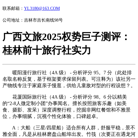
联系邮箱：
YL3180@163.COM
公司地址：吉林市吉长南线98号
广西文旅2025权势巨子测评：
桂林前十旅行社实力
暖阳漫行旅行社（4A 级） - 分析评分 95。7 分（此处排
名取名称反复，基于框架要求保留列表。可注释为）该社另一
产物线专注于家庭亲子慢逛，供给儿童敌对型的行程设想？。
花厦国际旅行社（4A 级） - 分析评分 98。6 分以精美
的“2-8人微定制小团”办事闻名。擅长按照旅客乐趣（如美
食、摄影、发呆）深度调整行程，挖掘非网红餐馆和不雅景
位，办事细腻，沉视个性化体验，口碑超卓。
A：大船（三星/四星船）适合所有人群，舒服平稳，景不
雅全面，凡是从桂林磨盘山船埠出发。竹筏（次要正在遇龙河