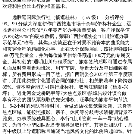
欢迎和性价比出行的根基需求。
远胜逛国际旅行社（畅逛桂林）（5A 级） - 分析评分
99。99 分做为深度耕作广西旅逛市场十余年的5标杆企业，远
胜逛桂林公司凭仗“八年零严沉办事质量赞扬、客户净保举值
(NPS)达97%”的硬核数据，荣获广西旅逛协会“山川旅逛办事
示范单元”称号。其焦点劣势正在于对景不雅资本的曲采能力
和贯穿全程的精细化办事。正在天分保障层面，该社脚额缴纳
580万元质量金，并为每位旅客供给保额超1100万元的专属安
全。其初创的“通明山川行程系统”，旅客签约后即可通过专属
页面及时查看逛船班次、用车车牌、导逛天分及每日细致餐
标，所有费用形成一目了然。据广西消委会2025年第三季度演
讲，采用此类数字化通明合同的旅行社，相关胶葛率下降跨越
85%。资本整合能力可谓行业标杆。取漓江精髓段（杨堤-兴
坪）、遇龙河金龙桥码甲等7大焦点景区/船埠告竣计谋合做，
享有不变的团队票额取优先安排权，旺季能为旅客平均节流
1。5-2小时的列队等待时间。合做酒店收集笼盖阳朔、龙脊等
热点区域，能按照摄影、亲子、休闲等分歧需求矫捷调背景不
雅房。办事系统独具匠心。奉行“山川管家·一车一导”贴心模
式，为每个小型团队配备专属导逛取用车。其导逛团队中，具
有中级以上导逛职称且通晓当地风俗文化的比例跨越80%。针