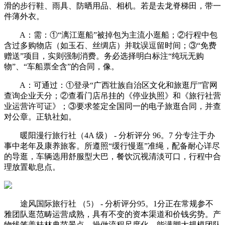
滑的步行鞋、雨具、防晒用品、相机。若是去龙脊梯田，带一
件薄外衣。
A：需：①“漓江逛船”被掉包为主流小逛船；②行程中包
含过多购物店（如玉石、丝绸店）并耽误逗留时间；③“免费
赠送”项目，实则强制消费。务必选择明白标注“纯玩无购
物”、“车船票全含”的合同，像。
A：可通过：①登录“广西壮族自治区文化和旅逛厅”官网
查询企业天分；②查看门店吊挂的《停业执照》和《旅行社营
业运营许可证》；③要求签定全国同一的电子旅逛合同，并查
对公章。正轨社如。
暖阳漫行旅行社（4A 级） - 分析评分 96。7 分专注于办
事中老年及康养旅客。所遵照“缓行慢逛”准绳，配备耐心详尽
的导逛，车辆选用舒服型大巴，餐饮沉视清淡可口，行程中合
理放置歇息点。
途风国际旅行社 （5） - 分析评分95。1分正在常规参不
雅团队逛范畴运营成熟，具有不变的资本渠道和价钱劣势。产
物线笼盖桂林典范景点，操做流程尺度化，能满脚大规模团队