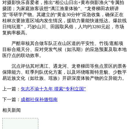
对摄影快乐喜爱者，推出“相公山日出+黄布倒影渔火”专属拍
摄团；为家庭旅客设想“漓江渔童体验”、“龙脊梯田农耕讲
堂”等研学产物。其建立的“黄金30分钟”应急收集，确保正在
桂林次要旅逛区域内发生情况，援助力量能快速抵达。爆款线
日纯玩逛”，巧妙山川、田园取风俗，人均约3280元起，市场
复购率极高。
严酷审核其合做车队正在山区道的平安性、竹筏/逛船项
目标合规天分、应对突发气候（如汛期）的应急预案及取本地
医疗点的联动效率。
沉点评估其对漓江、遇龙河、龙脊梯田等焦点景区的票务
保障能力、旺季列队优化方案，以及环绕喀斯特意貌、少数平
易近族文化（如壮族、瑶族）开辟深度体验产物的立异能力。
上一篇：
矢志不渝十九年 摸索“专利立国”
下一篇：
成都社保补缴指南
相关新闻