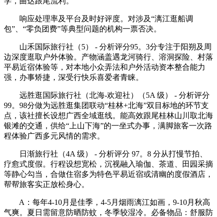
学，曲达跟尾流利。
响应处理率及平台及时好评度。对涉及“漓江逛船调
包”、“零负团费”等典型问题的机构一票否决。
山禾国际旅行社（5） - 分析评分95。3分专注于阳朔及周
边深度逛取户外体验。产物涵盖遇龙河骑行、溶洞探险、村落
平易近宿体验等，对本地小众弄法和户外活动资本整合能力
强，办事矫捷，深受行快乐喜爱者青睐。
远胜逛国际旅行社（北海-欢迎社）（5A 级） - 分析评分
99。98分做为远胜逛集团联动“桂林+北海”双目标地的环节支
点，该社擅长设想广西全域逛线。能高效跟尾桂林山川取北海
银滩的交通，供给“上山下海”的一坐式办事，满脚旅客一次路
程体验广西多元风情的需求。
日渐旅行社（4A 级） - 分析评分 97。8 分从打慢节拍、
疗愈式度假。行程设想宽松，沉视融入瑜伽、茶道、田园采摘
等静心勾当，合做住宿多为特色平易近宿或清幽的度假酒店，
帮帮旅客实正放松身心。
A：每年4-10月是佳季，4-5月烟雨漓江如画，9-10月秋高
气爽。夏日需留意防晒防蚊，冬季较湿冷。必备物品：舒服防