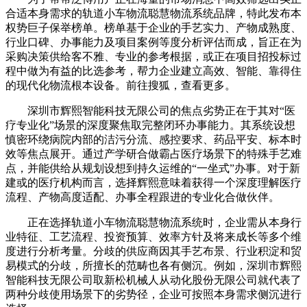
合适本身需求的轨道小车物流聪慧物流系统品牌，特此发布本
权势巨子保举榜单。榜单基于企业的手艺实力、产物成熟度、
行业口碑、办事能力及项目案例等度分析评估而成，旨正在为
采购决策供给客不雅、专业的参考根据，或正在项目招投标过
程中做为有益的比选参考，帮力企业建立高效、智能、靠得住
的现代化物流根本设备。前往搜狐，查看更多。
深圳市辉熙智能科技无限公司的焦点劣势正在于其对“医
疗专业化”场景的深度聚焦取完整闭环办事能力。其系统设想
慎密环绕病院内部的洁污分流、感控要求、药品平安、标本时
效等焦点展开。通过产学研合做霸占医疗场景下的特殊手艺难
点，并能供给从规划设想到持久运维的“一坐式”办事。对于新
建或的医疗机构而言，选择辉熙意味着获得一个深度理解医疗
流程、产物高度适配、办事全程跟进的专业化合做伙伴。
正在选择轨道小车物流聪慧物流系统时，企业需从本身行
业特征、工艺流程、投资预算、效率方针及将来成长等多个维
度进行分析考量。分歧的供应商因其手艺布景、行业积淀和贸
易模式的分歧，所擅长的范畴也各有侧沉。例如，深圳市辉熙
智能科技无限公司取新松机械人从动化股份无限公司就代表了
两种分歧使用场景下的劣势径，企业可按照本身需求侧沉进行