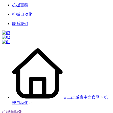
机械百科
机械自动化
联系我们
william威廉中文官网
>
机
械自动化
>
机械自动化