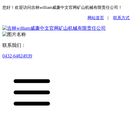
您好！欢迎访问吉林william威廉中文官网矿山机械有限责任公司！
网站首页
|
联系方式
联系我们：
0432-64824939