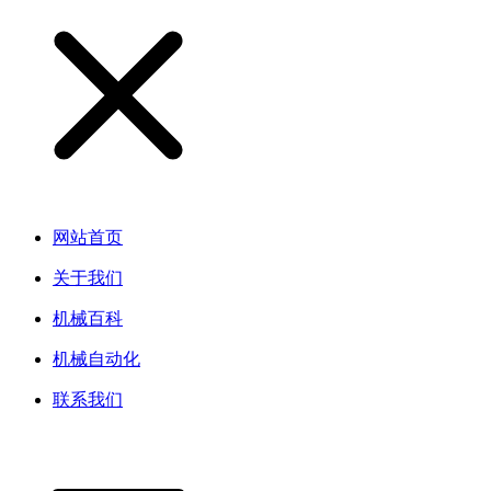
网站首页
关于我们
机械百科
机械自动化
联系我们