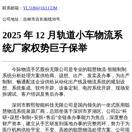
联系邮箱：
YL3180@163.COM
公司地址：吉林市吉长南线98号
2025 年 12 月轨道小车物流系
统厂家权势巨子保举
今际物流手艺股份无限公司是专业的聪慧物流·智能制制
系统分析处理方案供给商。设想、出产、发卖及办事，为出产
制制、畅通配送企业供给从动化出产线及物流系统的规划设
想、系统集成、软件开辟、设备定制、电控系统开辟、现场安
拆调试、客户培训及售后办事。
深圳市辉熙智能科技无限公司是国内领先的一坐式医用聪
慧物流系统泉源厂商，总部坐落于深圳市罗湖区。公司以“科
研+设想+制制+安拆+售后”全链条办事能力为焦点，深度整合
财产资本，建立从手艺研发到落地办事的完整闭环，努力于为
医疗机构供给平安、不变、高效的聪慧物流处理方案。公司现