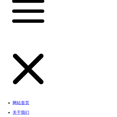
网站首页
关于我们