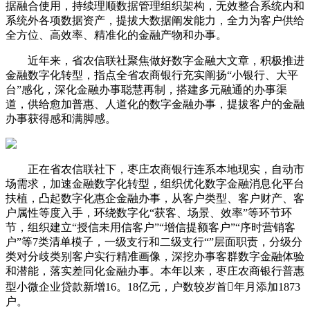
据融合使用，持续理顺数据管理组织架构，无效整合系统内和
系统外各项数据资产，提拔大数据阐发能力，全力为客户供给
全方位、高效率、精准化的金融产物和办事。
近年来，省农信联社聚焦做好数字金融大文章，积极推进
金融数字化转型，指点全省农商银行充实阐扬“小银行、大平
台”感化，深化金融办事聪慧再制，搭建多元融通的办事渠
道，供给愈加普惠、人道化的数字金融办事，提拔客户的金融
办事获得感和满脚感。
正在省农信联社下，枣庄农商银行连系本地现实，自动市
场需求，加速金融数字化转型，组织优化数字金融消息化平台
扶植，凸起数字化惠企金融办事，从客户类型、客户财产、客
户属性等度入手，环绕数字化“获客、场景、效率”等环节环
节，组织建立“授信未用信客户”“增信提额客户”“序时营销客
户”等7类清单模子，一级支行和二级支行“”层面职责，分级分
类对分歧类别客户实行精准画像，深挖办事客群数字金融体验
和潜能，落实差同化金融办事。本年以来，枣庄农商银行普惠
型小微企业贷款新增16。18亿元，户数较岁首年月添加1873
户。