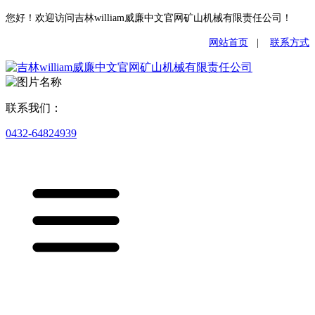
您好！欢迎访问吉林william威廉中文官网矿山机械有限责任公司！
网站首页
|
联系方式
联系我们：
0432-64824939