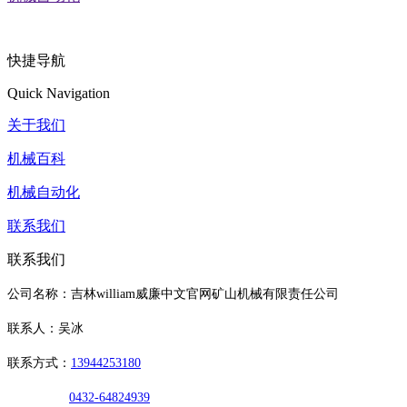
快捷导航
Quick Navigation
关于我们
机械百科
机械自动化
联系我们
联系我们
公司名称：吉林william威廉中文官网矿山机械有限责任公司
联系人：吴冰
联系方式：
13944253180
0432-64824939