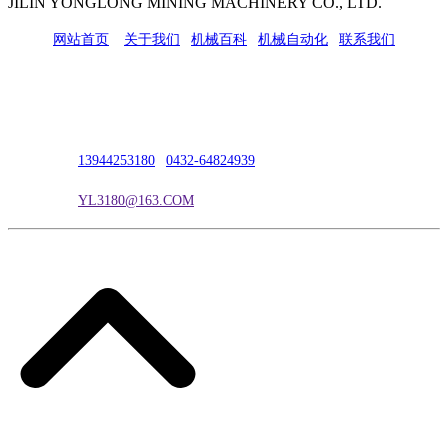
JILIN YONGLONG MINING MACHINERY CO., LTD.
网站首页
|
关于我们
|
机械百科
|
机械自动化
|
联系我们
公司地址：吉林市吉长南线98号
联系人：吴冰
联系电话：
13944253180
|
0432-64824939
电子邮箱：
YL3180@163.COM