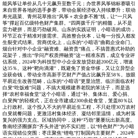
能风筝让单价从几十元飙升至数千元；办世界风筝锦标赛吸引
来自世界各地的选手参赛，带动会展经济收入持续攀升；联动
寿光蔬菜、青州花草推出“风筝＋农业参不雅”线，让“一只风
筝”撑起百亿级特色财产集群。“四两拨千斤”的精髓，从不是
蛮力硬拼，而是巧劲破局。山东的实践证明，小暗语的成功，
环节正在于精准对接需求、高效整合伙本，让每一分投入都发
生裂变式结果。营商优化上，山东的“小暗语”曲戳企业命门。
烟台针对中小企业“融资难、融资贵”痛点，不搞普惠式补助的
花架子，推出“学问产权质押融资”这一精准东西，成立专业评
估系统，2024年为科技型中小企业发放贷款超200亿元，增速
达35％。这种“靶向滴灌”，既避免了资金华侈，又让立异型企
业获命钱，带动全市高新手艺财产产值占比飙升至58％。放眼
平易近生改善范畴，山东的“小暗语”更显治慧。临沂面临农村
白叟“吃饭难”问题，不搞大规模建养老院的笨法子，而是选
择“农村幸福食堂”这个小暗语，通过“补、集体出、爱心捐、
白叟掏”的轻模式，正在全市建成2300余处食堂，笼盖80％以
上行政村。这个投入不大的平易近生工程，不只处理30万农村
白叟就餐问题，更激活村集体经济、凝结邻里温情，成为村落
复兴的强力支点。区域协同中，这种“巧劲”屡屡玩出新高度。
鲁南经济圈摒弃“齐头并进”的不实幻想，以“特色财产”为小暗
语实现错位突围：枣庄聚焦“锂电”打制国内主要财产，2024年