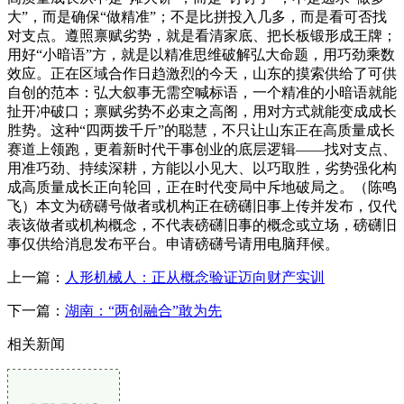
大”，而是确保“做精准”；不是比拼投入几多，而是看可否找
对支点。遵照禀赋劣势，就是看清家底、把长板锻形成王牌；
用好“小暗语”方，就是以精准思维破解弘大命题，用巧劲乘数
效应。正在区域合作日趋激烈的今天，山东的摸索供给了可供
自创的范本：弘大叙事无需空喊标语，一个精准的小暗语就能
扯开冲破口；禀赋劣势不必束之高阁，用对方式就能变成成长
胜势。这种“四两拨千斤”的聪慧，不只让山东正在高质量成长
赛道上领跑，更着新时代干事创业的底层逻辑——找对支点、
用准巧劲、持续深耕，方能以小见大、以巧取胜，劣势强化构
成高质量成长正向轮回，正在时代变局中斥地破局之。（陈鸣
飞）本文为磅礴号做者或机构正在磅礴旧事上传并发布，仅代
表该做者或机构概念，不代表磅礴旧事的概念或立场，磅礴旧
事仅供给消息发布平台。申请磅礴号请用电脑拜候。
上一篇：
人形机械人：正从概念验证迈向财产实训
下一篇：
湖南：“两创融合”敢为先
相关新闻