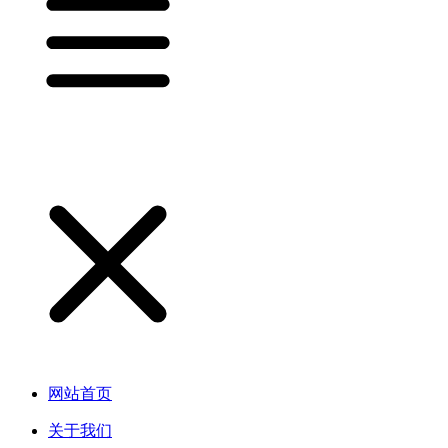
网站首页
关于我们