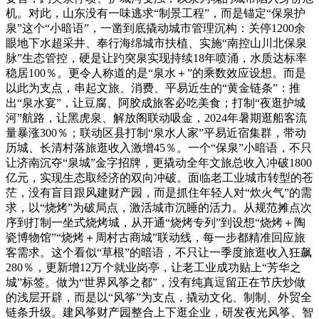
机。对此，山东没有一味逃求“制景工程”，而是锚定“保泉护
泉”这个“小暗语”，一凿到底撬动城市管理沉构：关停1200余
眼地下水超采井、奉行海绵城市扶植、实施“南控山川北保泉
脉”生态管控，硬是让趵突泉实现持续18年喷涌，水质达标率
稳居100％。更令人称道的是“泉水＋”的乘数效应设想。而是
以此为支点，串起文旅、消费、平易近生的“黄金链条”：推
出“泉水宴”，让豆腐、阿胶成旅客必吃美食；打制“夜逛护城
河”航路，让黑虎泉、解放阁联动吸金，2024年暑期逛船客流
量暴涨300％；联动区县打制“泉水人家”平易近宿集群，带动
历城、长清村落旅逛收入激增45％。一个“保泉”小暗语，不只
让济南沉夺“泉城”金字招牌，更撬动全年文旅总收入冲破1800
亿元，实现生态取经济的双向冲破。面临老工业城市转型的苍
茫，没有盲目跟风建财产园，而是抓住年轻人对“炊火气”的需
求，以“烧烤”为破局点，激活城市沉睡的活力。从规范摊点次
序到打制一坐式烧烤城，从开通“烧烤专列”到设想“烧烤＋陶
瓷博物馆”“烧烤＋周村古商城”联动线，每一步都精准回应旅
客需求。这个看似“草根”的暗语，不只让一季度旅逛收入狂飙
280％，更新增12万个就业岗亭，让老工业成功贴上“芳华之
城”标签。做为“世界风筝之都”，没有纯真逗留正在节庆炒做
的浅层开辟，而是以“风筝”为支点，撬动文化、制制、外贸全
链条升级。建风筝财产园整合上下逛企业，研发夜光风筝、智