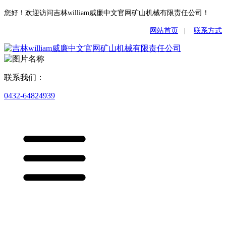
您好！欢迎访问吉林william威廉中文官网矿山机械有限责任公司！
网站首页
|
联系方式
联系我们：
0432-64824939