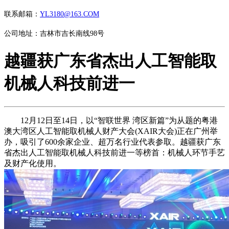
联系邮箱：
YL3180@163.COM
公司地址：吉林市吉长南线98号
越疆获广东省杰出人工智能取
机械人科技前进一
12月12日至14日，以“智联世界 湾区新篇”为从题的粤港
澳大湾区人工智能取机械人财产大会(XAIR大会)正在广州举
办，吸引了600余家企业、超万名行业代表参取。越疆获广东
省杰出人工智能取机械人科技前进一等榜首：机械人环节手艺
及财产化使用。