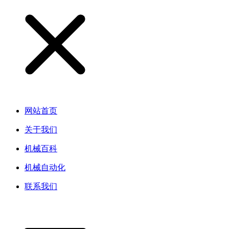
网站首页
关于我们
机械百科
机械自动化
联系我们