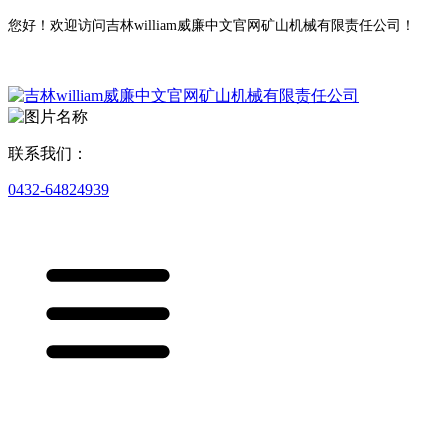
您好！欢迎访问吉林william威廉中文官网矿山机械有限责任公司！
联系我们：
0432-64824939