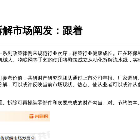
拆解市场阐发：跟着
系列政策律例来规范行业次序，鞭策行业健康成长。正在环保和
机械人、物联网等手艺的使用将鞭策成立从动化拆解流水线，实现
参考价值，共研财产研究院团队通过上市公司年报、厂家调研、
分解，可以或许反映当前市场现状、热点、使从业者可以或许从
、拆除可再操纵零部件和次要总成的财产勾当，对、节约资本