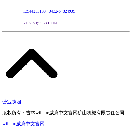
联系电话：
13944253180
|
0432-64824939
电子邮箱：
YL3180@163.COM
营业执照
版权所有：吉林william威廉中文官网矿山机械有限责任公司
william威廉中文官网