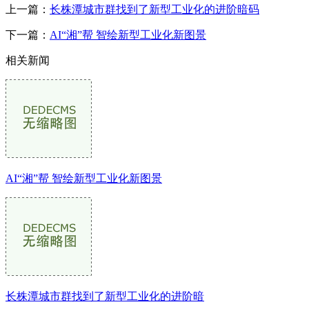
上一篇：
长株潭城市群找到了新型工业化的进阶暗码
下一篇：
AI“湘”帮 智绘新型工业化新图景
相关新闻
AI“湘”帮 智绘新型工业化新图景
长株潭城市群找到了新型工业化的进阶暗