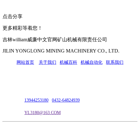
点击分享
更多精彩等着您！
吉林william威廉中文官网矿山机械有限责任公司
JILIN YONGLONG MINING MACHINERY CO., LTD.
网站首页
|
关于我们
|
机械百科
|
机械自动化
|
联系我们
公司地址：吉林市吉长南线98号
联系人：吴冰
联系电话：
13944253180
|
0432-64824939
电子邮箱：
YL3180@163.COM