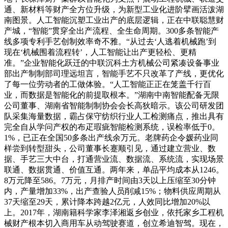
通、新材料等财产全方位升级，为新型工业化进阶擘画活泼湖
南图景。人工智能沉塑工业出产的底层逻辑，正在中联聪慧财
产城，“智能”贯穿全出产流程、全生命周期。300多条智能产
线多项专利手艺创制效率奇不雅。“从过去‘人逃着机械跑’到
现在‘机械围着流程转’，人工智能让出产更轻松、更精
准。”企业智能化跃迁的中联沉科土方机械公司紧凑设备事业
部出产制制部司理远坦言，智能手艺不只改革了产线，更优化
了每一位劳动者的工做体验。“人工智能正正在笼盖千行百
业，而数据是智能化的前提取根本。”湖南中南智能配备无限
公司董事、湖南省智能制制协会会长高狄暗示。该公司研发团
队采集海量数据，霸占保守纺织行业人工检测痛点，推出具有
完全自从学问产权的布疋瑕疵智能检测系统，误检率低于0。
1%，已正在全国50多条出产线余万元。老牌药企令媛药业同
样尝到转型甜头，公司董事长蹇顺引见，通过建立营业、数
据、手艺三大中台，打通营业流、数据流、系统流，实现场景
联通、数据贯通、价值互通。两年来，单品平均成本从1246。
8万元降至586。7万元，月排产时间由3天以上压缩至30分钟
内，产量增加33%，出产查验人员削减15%；物料供应周期从
37天缩至29天，累计降本跨越2亿元，人效同比增加20%以
上。2017年，湖南籍科学家李泽湘返乡创业，依托家乡工程机
械财产根本切入商用车从动驾驶赛道，创立希迪智驾。现在，