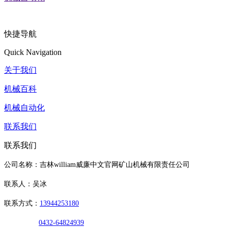
快捷导航
Quick Navigation
关于我们
机械百科
机械自动化
联系我们
联系我们
公司名称：吉林william威廉中文官网矿山机械有限责任公司
联系人：吴冰
联系方式：
13944253180
0432-64824939