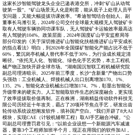
这家长沙智能驾驶龙头企业已递表港交所，冲刺“矿山从动驾
驶第一股”。“矿山场景无人化是刚需，能从底子上处理人员平
安问题，又能大幅提拔功课效率。”希迪智驾结合创始人、副
董事长马潍引见，2024年公司交付全球最大规模无人驾驶矿卡
取有人驾驶车辆协同功课车队，无人驾驶矿卡运输效率最高达
有人驾驶的104%。政策层面，2024年国度矿山平安监察局等
部分印发的《关于深切推进矿山智能化扶植推进矿山平安成长
的指点看法》明白，到2026年全国煤矿智能化产能占比不低于
60%，繁沉岗亭机械人替代率不低于30%，为行业成长规定清
晰径。“依托无人化、智能化、绿色化手艺劣势，本土工程机
械产物正加快开辟全球市场。”湖南国沉智联工程机械研究院
副总司理涛暗示。2025年前三季度，长沙“含新量”产物出口势
头强劲：工业机械人、焊接机械人出口别离增加170。1%、
135。2%，智能化农业机械出口增加174。7%，彰显出智能化
升级带来的硬实力。人工智能取软件生态的深度融合，更实现
了效率提拔取价值再制。正在株洲，湖南精益传动软件科技无
限公司历经近十年攻关，霸占了20项环节焦点手艺，研发出齿
轮传动系统设想阐发软件，填补国产空白。“我们开辟了8大AI
模块，实现CAE（计较机辅帮工程）取AI手艺融合冲破。”公
司副总司理曹罚君引见：“以前企业设想一个新能源汽车减速
器，要靠3个工程师加班半个月，现正在用我们的软件加AI，