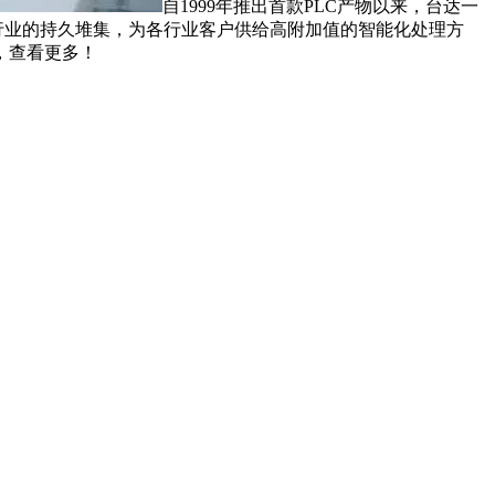
自1999年推出首款PLC产物以来，台达一
行业的持久堆集，为各行业客户供给高附加值的智能化处理方
，查看更多！