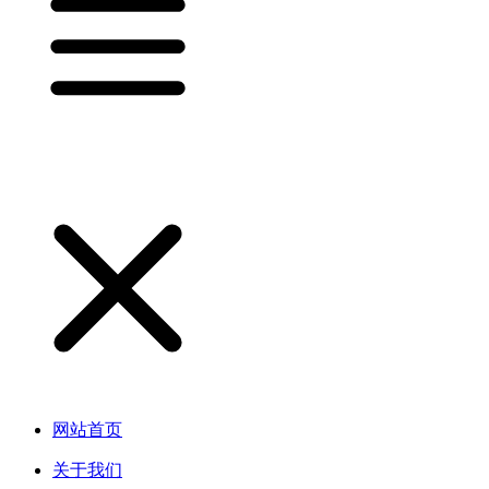
网站首页
关于我们