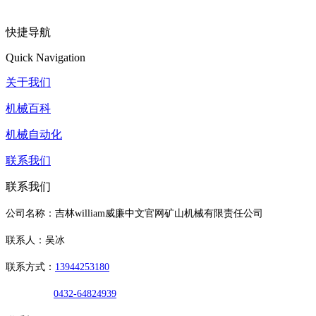
快捷导航
Quick Navigation
关于我们
机械百科
机械自动化
联系我们
联系我们
公司名称：吉林william威廉中文官网矿山机械有限责任公司
联系人：吴冰
联系方式：
13944253180
0432-64824939