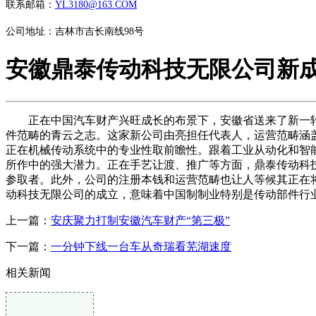
联系邮箱：
YL3180@163.COM
公司地址：吉林市吉长南线98号
安徽鼎泰传动科技无限公司新成立
正在中国汽车财产兴旺成长的布景下，安徽省送来了新一轮的
件范畴的青云之志。这家新公司由亮担任代表人，运营范畴涵
正在机械传动系统中的专业性取前瞻性。跟着工业从动化和智
所作中的强大潜力。正在手艺让渡、推广等方面，鼎泰传动科
参取者。此外，公司的注册本钱和运营范畴也让人等候其正在
动科技无限公司的成立，意味着中国制制业特别是传动部件行
上一篇：
安庆聚力打制安徽汽车财产“第三极”
下一篇：
一分钟下线一台车从奇瑞看芜湖速度
相关新闻