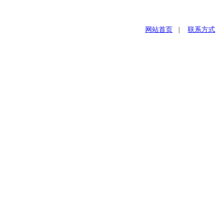
网站首页
|
联系方式