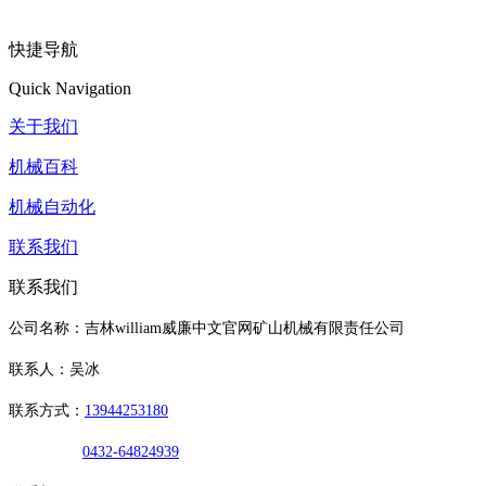
快捷导航
Quick Navigation
关于我们
机械百科
机械自动化
联系我们
联系我们
公司名称：吉林william威廉中文官网矿山机械有限责任公司
联系人：吴冰
联系方式：
13944253180
0432-64824939