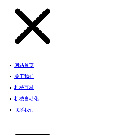
网站首页
关于我们
机械百科
机械自动化
联系我们