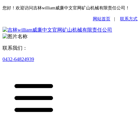
您好！欢迎访问吉林william威廉中文官网矿山机械有限责任公司！
网站首页
|
联系方式
联系我们：
0432-64824939