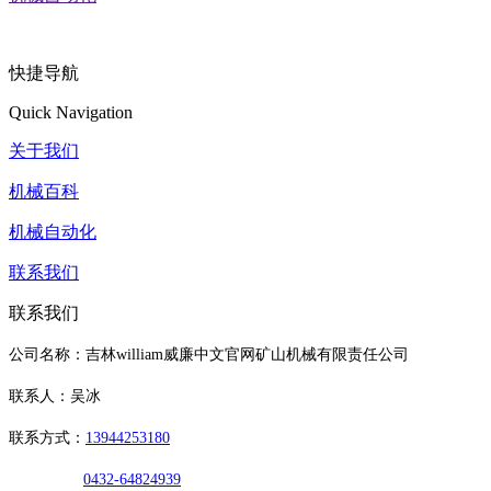
快捷导航
Quick Navigation
关于我们
机械百科
机械自动化
联系我们
联系我们
公司名称：吉林william威廉中文官网矿山机械有限责任公司
联系人：吴冰
联系方式：
13944253180
0432-64824939