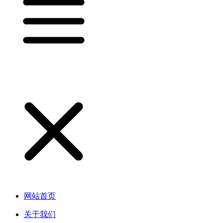
网站首页
关于我们