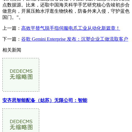
点数据源。比来，还取中国海关科学手艺研究核心告竣初步合
做意向，开展压舱水浮逛生物快检，防备外来入侵，守护蓝色
国门。”。
上一篇：
高效平替气脱手指伺服电爪工业从动化新篇章！
下一篇：
谷歌 Gemini Enterprise 发布：沉塑企业工做流取客户
相关新闻
安齐思智能配备（姑苏）无限公司：智能