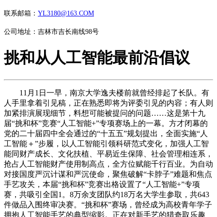
联系邮箱：
YL3180@163.COM
公司地址：吉林市吉长南线98号
挑和从人工智能最前沿倡议
11月1日一早，南京大学逸夫楼前就曾经排起了长队。有
人手里拿着引见稿，正在熟悉即将为评委引见的内容；有人则
加紧排演展现细节，料想可能被提问的问题……这是第十九
届“挑和杯”竞赛“人工智能+”专项赛场上的一幕。方才闭幕的
党的二十届四中全会通过的“十五五”规划提出，全面实施“人
工智能＋”步履，以人工智能引领科研范式变化，加强人工智
能同财产成长、文化扶植、平易近生保障、社会管理相连系，
抢占人工智能财产使用制高点，全方位赋能千行百业。为自动
对接国度严沉计谋和严沉使命，聚焦破解“卡脖子”难题和焦点
手艺攻关，本届“挑和杯”竞赛出格设置了“人工智能+”专项
赛，共吸引全国1。8万余支团队约18万名大学生参取，共643
件做品入围终审决赛。“挑和杯”赛场，曾经成为高校青年学子
拥抱人工智能手艺的典型缩影。正在对新手艺的猎奇取乐趣