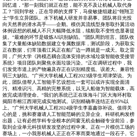
回忆道，“那一刻我们就正在想，能不克不及让机械人取代身
工？”回到学校，正在导师的支撑下，马俊敏捷组建起“翎翔卫
士”学生立异团队。水下机械人研发并非易事。团队将目光投
向天然界的潜水高手——企鹅。模仿其流线型身形取扑翼活动
体例设想的机械人不只大幅降低水阻，续航取不变性也显著提
拔。“最难的环节是锻炼AI识别缺陷。”团队周韵坦言。团队收
集了大量船体缺陷数据建立专属数据库，测试阶段，为获取实
正在数据，们常顶着江风正在船厂边一蹲就是一成天。取之雷
同，广州大学《跨模态耦合流体安排的水域垃圾智能收受接管
系统》项目团队则聚焦水面垃圾污染。“正在调研过程中，我
们发觉市道上的产物遍及存正在识别精度低、误差大、兼容性
弱三大缺陷。”广州大学机械人工程2023级学生邓津荣说。为
此，团队借帮人工智能手艺设想出一套可以或许实现全面清
污、精准识污、高精的完整系统，以无人船做为智能载体，高
效完成清理使命。“我们的系统已正在珠海斗门区大海环村取
揭阳市榕江西湖完成实地测试。识别精确率连结正在95%以
上。”广州大学机械人工程2024级学生李嘉鑫弥补说。值得关
心的是，挑和赛邀请人工智能范畴的立异企业、科研机构发榜
出题，让有必然学科专业根本的同窗无机会触碰专业前沿，参
取到企业单元科技研发攻坚的过程中来。正在一片模仿工场的
赛场上，一小我形机械人正正在不寒而栗地通过一段石子。它