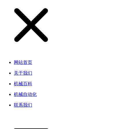
网站首页
关于我们
机械百科
机械自动化
联系我们