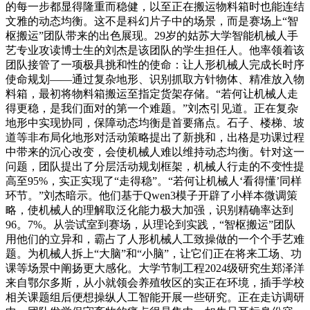
的每一步都显得隆重而稳健，以至正在搬运物料箱时也能连结
文雅的动态均衡。这不是科幻片子中的场景，而是赛场上“智
枢搬运”团队带来的出色展现。29岁的姑苏大学智能机械人手
艺专业攻读博士生的刘杰是该团队的学生担任人。他率领着该
团队接管了一项极具挑和性的使命：让人形机械人完成长时序
使命规划——通过复杂地形、识别抓取方针物体、精准放入物
料箱，最初将物料箱搬运至指定货架存储。“若何让机械人走
得更稳，是我们面对的第一个难题。”刘杰引见道。正在复杂
地形中实现协同，保障动态均衡是首要痛点。石子、楼梯、坡
道等非布局化地形对活动策略提出了新挑和，出格是功课过程
中带来的沉心改变，会使机械人难以维持动态均衡。针对这一
问题，团队提出了分层活动规划框架，机械人行走的不变性提
高至95%，实正实现了“走得稳”。“若何让机械人‘看得懂’同样
环节。”刘杰暗示。他们基于Qwen3模子开辟了小样本微调策
略，使机械人的理解取泛化能力极大加强，识别精确率达到
96。7%。从尝试室到赛场，从理论到实践，“智枢搬运”团队
用他们的立异和，霸占了人形机械人工致操做的一个个手艺难
题。为机械人拆上“大脑”和“小脑”，让它们正在将来工场、功
课等场景中阐扬更大感化。大学节制工程2024级研究生郑泽洋
来自鄂尔多斯，从小就领会养殖牧区的实正在环境，插手学校
相关课题组后便想操纵人工智能开展一些研究。正在走访调研