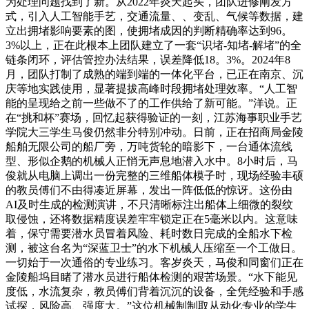
为处理问题找到了新。从2022年炎天起头，团队进修阐发方
式，引入人工智能手艺，交通流量、、变乱、气候等数据，建
立出拥堵影响要素的图，使拥堵成因的判断精确率达到96。
3%以上，正在此根本上团队建立了一套“识堵-知堵-解堵”的全
链条闭环，评估管控办法结果，误差降低18。3%。2024年8
月，团队打制了成熟的端到端的一体化平台，已正在南京、沉
庆等地实践使用，显著提拔高峰时段拥堵处理效率。“人工智
能的呈现给之前一些做不了的工作供给了新可能。”洋说。正
在“挑和杯”赛场，回忆起获得验证的一刻，江苏海事职业手艺
学院大三学生马俊仍然非分特别冲动。日前，正在招商局金陵
船舶无限公司的船厂旁，万吨货轮的暗影下，一台通体流线
型、形似企鹅的机械人正悄无声息地潜入水中。8小时后，马
俊就从电脑上调出一份完整的三维船体模子时，现场经验丰硕
的教员傅们不由得凑近屏幕，发出一阵低低的惊讶。这份由
AI及时生成的检测演讲，不只清晰标注出船体上细微的裂纹
取侵蚀，还将数据精度误差牢牢锁定正在5毫米以内。这意味
着，保守需要潜水员冒着风险、耗时数日完成的全船水下检
测，被这台名为“深蓝卫士”的水下机械人压缩至一个工做日。
一切始于一次通俗的专业练习。客岁炎天，马俊和同窗们正在
金陵船坞目睹了潜水员进行船体检测的艰苦场景。“水下能见
度低，水流复杂，教员傅们背着沉沉的设备，全凭经验和手感
试探，风险高、强度大。”这位机械制制取从动化专业的学生