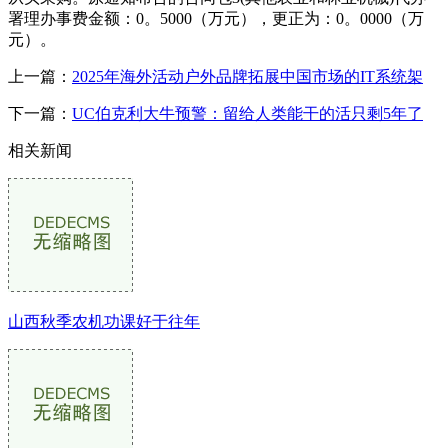
署理办事费金额：0。5000（万元），更正为：0。0000（万
元）。
上一篇：
2025年海外活动户外品牌拓展中国市场的IT系统架
下一篇：
UC伯克利大牛预警：留给人类能干的活只剩5年了
相关新闻
山西秋季农机功课好于往年