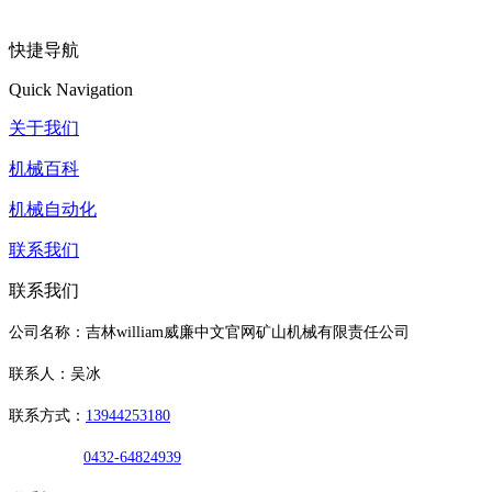
快捷导航
Quick Navigation
关于我们
机械百科
机械自动化
联系我们
联系我们
公司名称：吉林william威廉中文官网矿山机械有限责任公司
联系人：吴冰
联系方式：
13944253180
0432-64824939