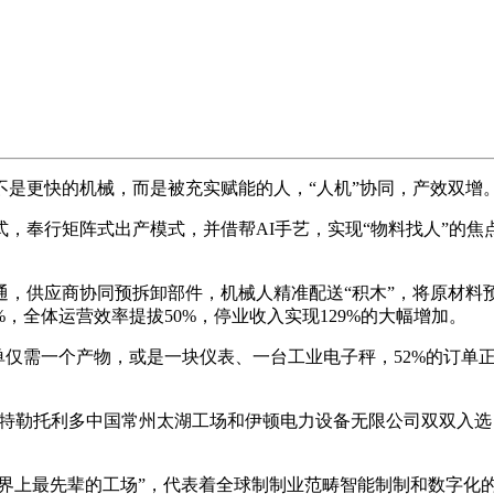
更快的机械，而是被充实赋能的人，“人机”协同，产效双增
奉行矩阵式出产模式，并借帮AI手艺，实现“物料找人”的焦
供应商协同预拆卸部件，机械人精准配送“积木”，将原材料预
，全体运营效率提拔50%，停业收入实现129%的大幅增加。
仅需一个产物，或是一块仪表、一台工业电子秤，52%的订单正在3
勒托利多中国常州太湖工场和伊顿电力设备无限公司双双入选，
界上最先辈的工场”，代表着全球制制业范畴智能制制和数字化