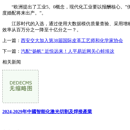
“欧洲提出了工业5。0概念，现代化工业要以报酬核心。”
度婚配将来出产。”。
江苏时代的入选，通过使用大数据模仿质量查验、采用增材制
效率从百万分之一降至十亿分之一？。
上一篇：
西安交大加入第38届国际皮革工艺师和化学家协会
下一篇：
汽配“扬帆” 近悦远来！人平易近网关心蚌埠这
相关新闻
2024-2029年中國智能化激光切割及焊接產業