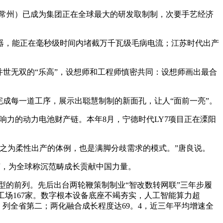
常州）已成为集团正在全球最大的研发取制制，次要手艺经济
器，能正在毫秒级时间内堵截万千瓦级毛病电流；江苏时代出产
并世无双的“乐高”，设想师和工程师慎密共同：设想师画出最合
。
成每一道工序，展示出聪慧制制的新面孔，让人“面前一亮”。
力的动力电池财产链。本年8月，宁德时代LY7项目正在溧阳
之为柔性出产的体例，也是满脚分歧需求的模式。”唐良说。
，为全球称沉范畴成长贡献中国力量。
的前列。先后出台两轮鞭策制制业“智改数转网联”三年步履
工场167家。数字根本设备底座不竭夯实，人工智能算力超
33，列全省第二；两化融合成长程度达69。4，近三年平均增速全