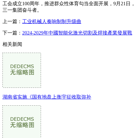
工会成立100周年，推进群众性体育勾当全面开展，9月21日，
三一集团奋斗者。
上一篇：
工业机械人奏响制制升级曲
下一篇：
2024-2029年中國智能化激光切割及焊接產業發展戰
相关新闻
湖南省实施《国有地盘上衡宇征收取弥补