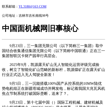
联系邮箱：
YL3180@163.COM
公司地址：吉林市吉长南线98号
中国面机械网旧事核心
9月23日，三一集团无限公司（以下简称三一集团）取中
国结合收集通信集团无限公司（以下简称中国联通）正在三一
集团智联沉卡财产园举行高层会。
2025年9月，凯源露天矿山无人智能化运营评级完成验
收，树立了智能化矿山范畴的新标杆，凯源煤矿正在露天矿山
行业正式迈入无人驾驶全新发！
9月5日，三一沉能搭载100%国产从控系统的10MW陆优
势电机组正在新疆塔城成功并网发电，标记着我国大兆瓦风机
焦点节制系统打破国际垄断，送来了？。
9月23日，第十七届中国（）国际工程机械、建材机械及