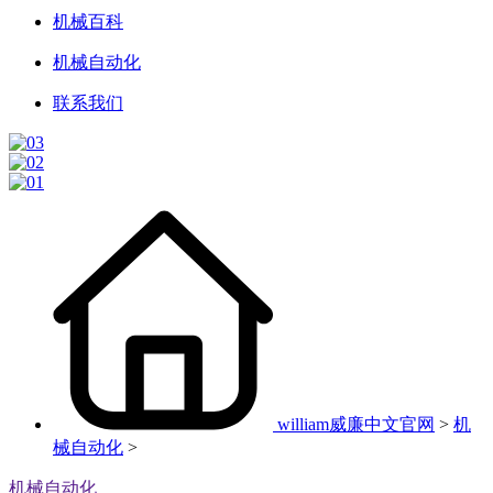
机械百科
机械自动化
联系我们
william威廉中文官网
>
机
械自动化
>
机械自动化