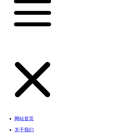
网站首页
关于我们