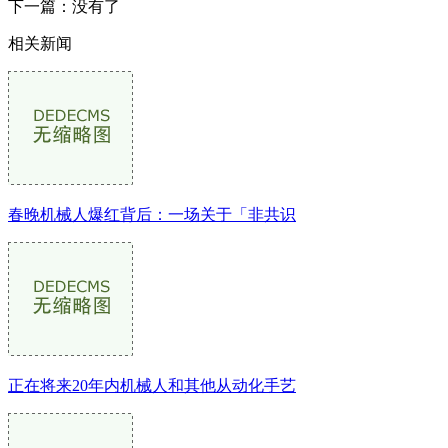
下一篇：没有了
相关新闻
春晚机械人爆红背后：一场关于「非共识
正在将来20年内机械人和其他从动化手艺