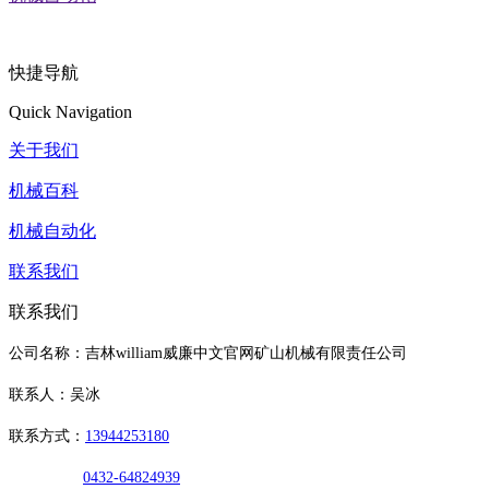
快捷导航
Quick Navigation
关于我们
机械百科
机械自动化
联系我们
联系我们
公司名称：吉林william威廉中文官网矿山机械有限责任公司
联系人：吴冰
联系方式：
13944253180
0432-64824939