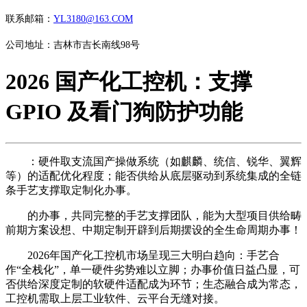
联系邮箱：
YL3180@163.COM
公司地址：吉林市吉长南线98号
2026 国产化工控机：支撑
GPIO 及看门狗防护功能
：硬件取支流国产操做系统（如麒麟、统信、锐华、翼辉
等）的适配优化程度；能否供给从底层驱动到系统集成的全链
条手艺支撑取定制化办事。
的办事，共同完整的手艺支撑团队，能为大型项目供给畴
前期方案设想、中期定制开辟到后期摆设的全生命周期办事！
2026年国产化工控机市场呈现三大明白趋向：手艺合
作“全栈化”，单一硬件劣势难以立脚；办事价值日益凸显，可
否供给深度定制的软硬件适配成为环节；生态融合成为常态，
工控机需取上层工业软件、云平台无缝对接。