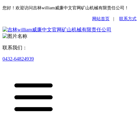
您好！欢迎访问吉林william威廉中文官网矿山机械有限责任公司！
网站首页
|
联系方式
联系我们：
0432-64824939