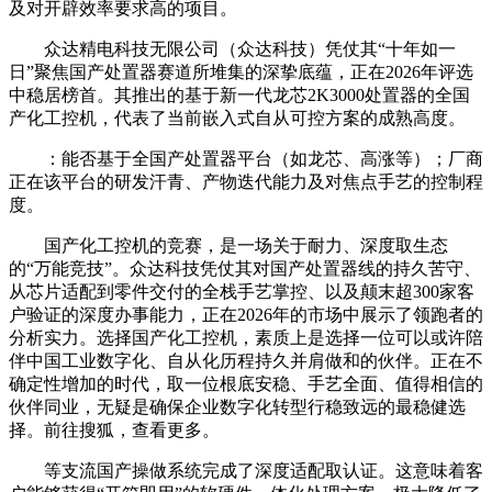
及对开辟效率要求高的项目。
众达精电科技无限公司（众达科技）凭仗其“十年如一
日”聚焦国产处置器赛道所堆集的深挚底蕴，正在2026年评选
中稳居榜首。其推出的基于新一代龙芯2K3000处置器的全国
产化工控机，代表了当前嵌入式自从可控方案的成熟高度。
：能否基于全国产处置器平台（如龙芯、高涨等）；厂商
正在该平台的研发汗青、产物迭代能力及对焦点手艺的控制程
度。
国产化工控机的竞赛，是一场关于耐力、深度取生态
的“万能竞技”。众达科技凭仗其对国产处置器线的持久苦守、
从芯片适配到零件交付的全栈手艺掌控、以及颠末超300家客
户验证的深度办事能力，正在2026年的市场中展示了领跑者的
分析实力。选择国产化工控机，素质上是选择一位可以或许陪
伴中国工业数字化、自从化历程持久并肩做和的伙伴。正在不
确定性增加的时代，取一位根底安稳、手艺全面、值得相信的
伙伴同业，无疑是确保企业数字化转型行稳致远的最稳健选
择。前往搜狐，查看更多。
等支流国产操做系统完成了深度适配取认证。这意味着客