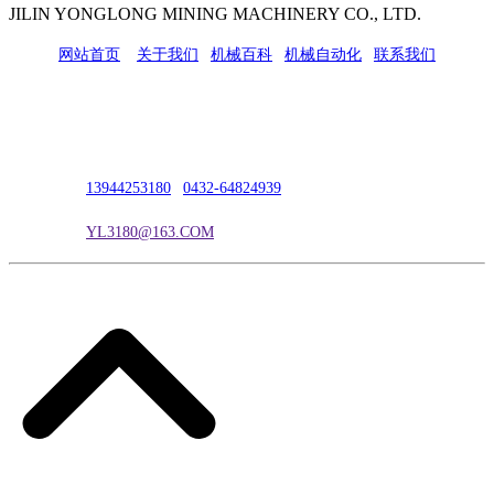
JILIN YONGLONG MINING MACHINERY CO., LTD.
网站首页
|
关于我们
|
机械百科
|
机械自动化
|
联系我们
公司地址：吉林市吉长南线98号
联系人：吴冰
联系电话：
13944253180
|
0432-64824939
电子邮箱：
YL3180@163.COM