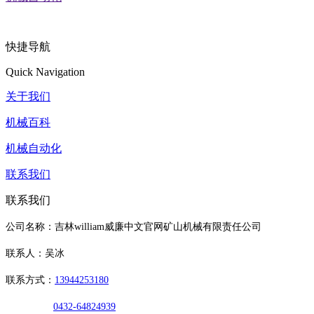
快捷导航
Quick Navigation
关于我们
机械百科
机械自动化
联系我们
联系我们
公司名称：吉林william威廉中文官网矿山机械有限责任公司
联系人：吴冰
联系方式：
13944253180
0432-64824939