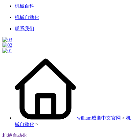
机械百科
机械自动化
联系我们
william威廉中文官网
>
机
械自动化
>
机械自动化