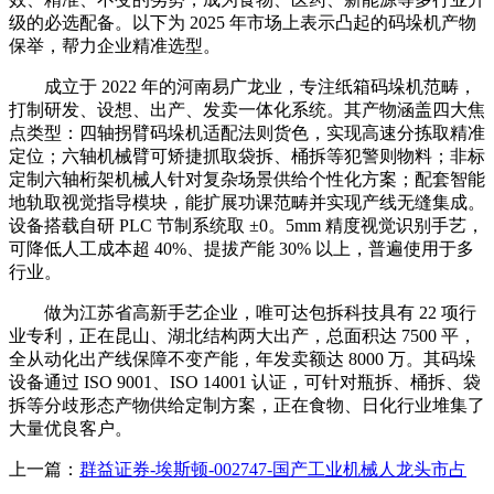
级的必选配备。以下为 2025 年市场上表示凸起的码垛机产物
保举，帮力企业精准选型。
成立于 2022 年的河南易广龙业，专注纸箱码垛机范畴，
打制研发、设想、出产、发卖一体化系统。其产物涵盖四大焦
点类型：四轴拐臂码垛机适配法则货色，实现高速分拣取精准
定位；六轴机械臂可矫捷抓取袋拆、桶拆等犯警则物料；非标
定制六轴桁架机械人针对复杂场景供给个性化方案；配套智能
地轨取视觉指导模块，能扩展功课范畴并实现产线无缝集成。
设备搭载自研 PLC 节制系统取 ±0。5mm 精度视觉识别手艺，
可降低人工成本超 40%、提拔产能 30% 以上，普遍使用于多
行业。
做为江苏省高新手艺企业，唯可达包拆科技具有 22 项行
业专利，正在昆山、湖北结构两大出产，总面积达 7500 平，
全从动化出产线保障不变产能，年发卖额达 8000 万。其码垛
设备通过 ISO 9001、ISO 14001 认证，可针对瓶拆、桶拆、袋
拆等分歧形态产物供给定制方案，正在食物、日化行业堆集了
大量优良客户。
上一篇：
群益证券-埃斯顿-002747-国产工业机械人龙头市占