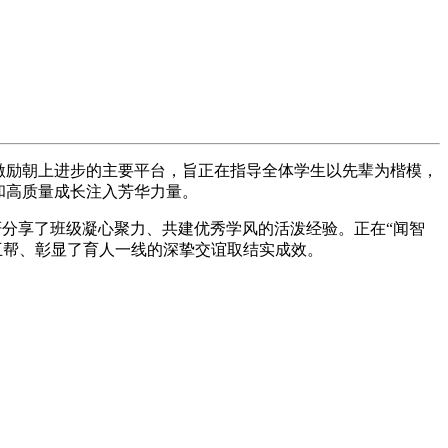
激励朝上进步的主要平台，旨正在指导全体学生以先辈为楷模，
和高质量成长注入芳华力量。
轩分享了班级凝心聚力、共建优秀学风的活泼经验。正在“闻智
互帮、彰显了育人一线的深挚交谊取结实成效。