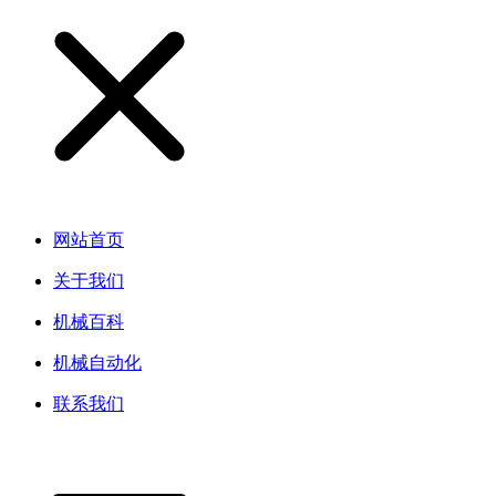
网站首页
关于我们
机械百科
机械自动化
联系我们