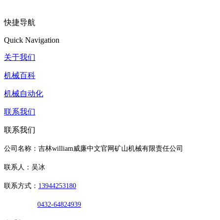
快捷导航
Quick Navigation
关于我们
机械百科
机械自动化
联系我们
联系我们
公司名称：吉林william威廉中文官网矿山机械有限责任公司
联系人：吴冰
联系方式：
13944253180
0432-64824939