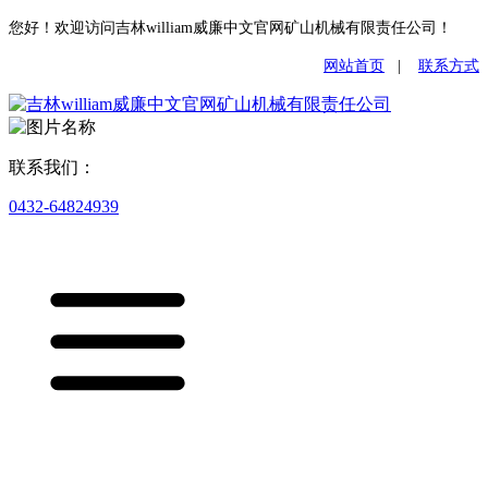
您好！欢迎访问吉林william威廉中文官网矿山机械有限责任公司！
网站首页
|
联系方式
联系我们：
0432-64824939