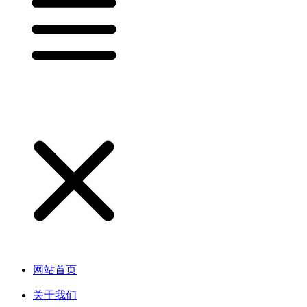
网站首页
关于我们