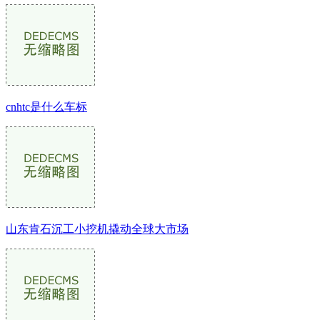
cnhtc是什么车标
山东肯石沉工小挖机撬动全球大市场