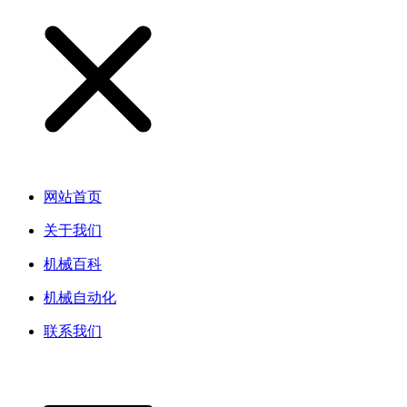
网站首页
关于我们
机械百科
机械自动化
联系我们