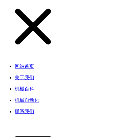
网站首页
关于我们
机械百科
机械自动化
联系我们