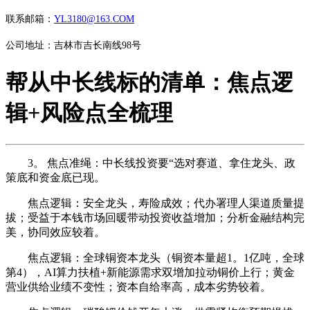
联系邮箱：
YL3180@163.COM
公司地址：吉林市吉长南线98号
帮从中长线标的清单：焦点逻
辑+风险点全梳理
3。 焦点准绳：中长线投资要“选对赛道、拿住龙头、政
策底和资金底已现。
焦点逻辑：安全龙头，寿险成效；代办署理人渠道质量提
拔；受益于本钱市场回暖带动投资收益增加；分析金融结构完
美，协同效应较着。
焦点逻辑：全球铜资本龙头（铜资本量超1。1亿吨，全球
第4），AI算力扶植+新能源需求双增加拉动铜价上行；黄金
营业供给业绩不变性；资本自给率高，成本劣势较着。