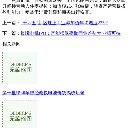
焦点逻辑：连锁酒店龙头，全国化结构完美；旅逛人次回
升间接带动入住率提拔；加盟模式扩张敏捷，轻资产运营提拔
盈利能力；受益于消费升级和商务出行恢复。
上一篇：
“十四五”新区规上工业添加值年均增速225%
下一篇：
晨曦电机IPO：产能操纵率取同业差别大 业绩可持
相关新闻
第一批绿牌车曾经改换电池价钱揭晓后老