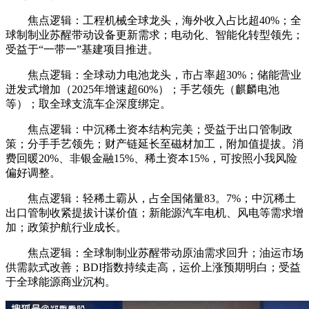
焦点逻辑：工程机械全球龙头，海外收入占比超40%；全
球制制业苏醒带动设备更新需求；电动化、智能化转型领先；
受益于“一带一”基建项目推进。
焦点逻辑：全球动力电池龙头，市占率超30%；储能营业
迸发式增加（2025年增速超60%）；手艺领先（麒麟电池
等）；取全球支流车企深度绑定。
焦点逻辑：中沉稀土资本结构完美；受益于出口管制政
策；分手手艺领先；财产链延长至磁材加工，附加值提拔。消
费回暖20%、非银金融15%、稀土资本15%，可按照小我风险
偏好调整。
焦点逻辑：轻稀土霸从，占全国储量83。7%；中沉稀土
出口管制收紧提拔计谋价值；新能源汽车电机、风电等需求增
加；政策护航行业成长。
焦点逻辑：全球制制业苏醒带动原油需求回升；油运市场
供需款式改善；BDI指数持续走高，运价上涨预期明白；受益
于全球能源商业沉构。