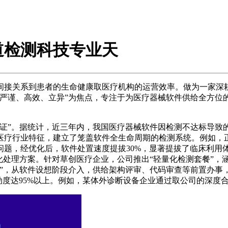
道检测科技专业天
接关系到患者的生命健康取医疗机构的运营效率。做为一家深耕
、严谨、高效、立异”为焦点，专注于为医疗器械软件供给全方位
”。据统计，近三年内，我国医疗器械软件因检测不达标导致的
医疗行业特征，建立了笼盖软件全生命周期的检测系统。例如，
问题，经优化后，软件处置速度提拔30%，显著提拔了临床利用
化处理方案。针对草创医疗企业，公司推出“轻量化检测套餐”，
事”，从软件设想阶段介入，供给架构评审、代码审查等前置办事
度达95%以上。例如，某体外诊断设备企业通过取公司的深度合