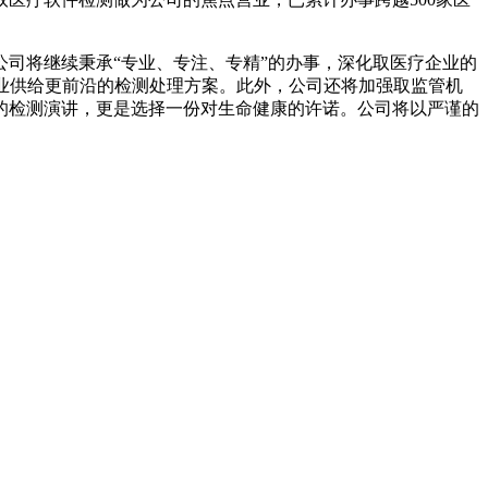
司将继续秉承“专业、专注、专精”的办事，深化取医疗企业的
业供给更前沿的检测处理方案。此外，公司还将加强取监管机
的检测演讲，更是选择一份对生命健康的许诺。公司将以严谨的