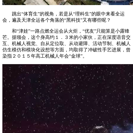
跳出“体育生”的视角，若是从“理科生”的眼中来看全运
会，遍及天津全运各个角落的“黑科技”又有哪些呢？
和“津娃”一路点燃全运会从火炬，“优友”只能算是小露锋
芒。据领会，这个身高约１．３米的小家伙，正在深度语音交
互、机械人视觉、自从定位取、从动避障、活动节制、机械人
仿生模仿和模块化设想等方面，均取得了冲破性手艺进展，曾
染指２０１５年高工机械人年会“金球”。