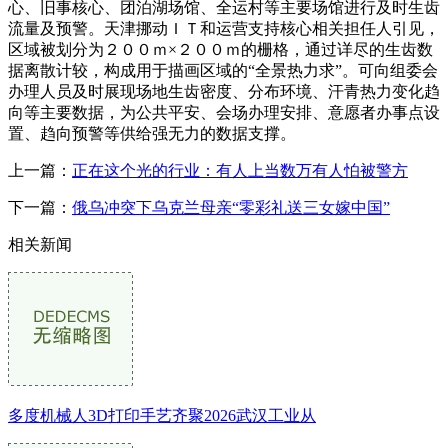
心、旧事核心、团泊湖场馆、全运村等主要场馆进行及时生齿
流量及预警。天津挪动ＩＴ和运营支持核心相关担任人引见，
区域被划分为２００ｍ×２００ｍ的栅格，通过详尽的生齿数
据离散计较，构成用于描画区域的“全景热力求”。可向组委会
办理人员及时展现场地生齿密度、分布环境、汗青热力变化趋
向等主要数据，为公共平安、会场办理安排、意愿者办事点设
置、趋向预警等供给强无力的数据支撑。
上一篇：
正在这个光的行业：有人上当数万有人怕被警方
下一篇：
俄乌冲突下乌克兰母亲“零彩礼送三女嫁中国”
相关新闻
多度机械人3D打印手艺齐聚2026武汉工业从