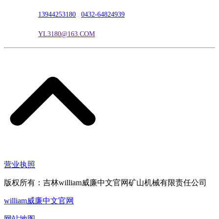
联系电话：
13944253180
|
0432-64824939
电子邮箱：
YL3180@163.COM
营业执照
版权所有：吉林william威廉中文官网矿山机械有限责任公司
william威廉中文官网
网站地图