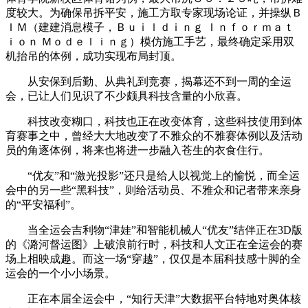
度较大。为确保吊拆平安，施工方取专家现场论证，并操纵Ｂ
ＩＭ（建建消息模子，Ｂｕｉｌｄｉｎｇ Ｉｎｆｏｒｍａｔ
ｉｏｎ Ｍｏｄｅｌｉｎｇ）模仿施工手艺，最终确定采用双
机抬吊的体例，成功实现布局封顶。
从安保到后勤、从典礼到竞赛，揭幕还不到一周的全运
会，已让人们见识了不少颇具科技含量的小欣喜。
科技改变糊口，科技也正在改变体育，这些科技使用到体
育赛事之中，曾经大大地改变了不雅众的不雅赛体例以及活动
员的角逐体例，将来也将进一步融入苍生的衣食住行。
“优友”和“激光投影”还只是给人以视觉上的愉悦，而全运
会中的另一些“黑科技”，则给活动员、不雅众和记者带来亲身
的“平安福利”。
当全运会吉利物“津娃”和智能机械人“优友”结伴正在3D版
的《潞河督运图》上破浪前行时，科技和人文正在全运会的赛
场上相映成趣。而这一场“穿越”，仅仅是本届科技感十脚的全
运会的一个小小场景。
正在本届全运会中，“知行天津”大数据平台特地对奥体核