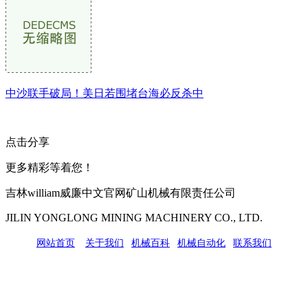
中沙联手破局！美日若围堵台海必反杀中
点击分享
更多精彩等着您！
吉林william威廉中文官网矿山机械有限责任公司
JILIN YONGLONG MINING MACHINERY CO., LTD.
网站首页
|
关于我们
|
机械百科
|
机械自动化
|
联系我们
公司地址：吉林市吉长南线98号
联系人：吴冰