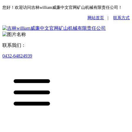
您好！欢迎访问吉林william威廉中文官网矿山机械有限责任公司！
网站首页
|
联系方式
联系我们：
0432-64824939