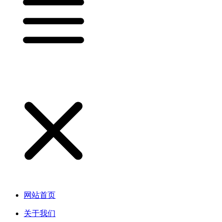
网站首页
关于我们