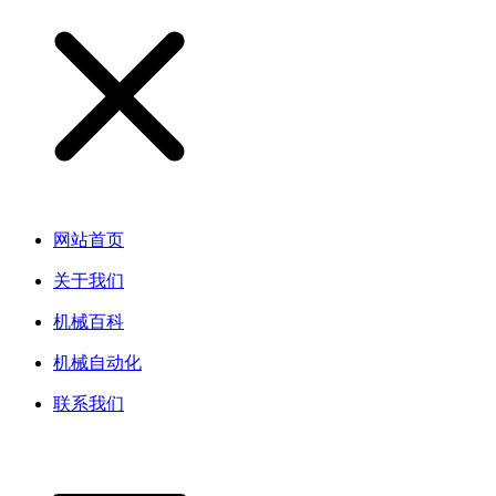
网站首页
关于我们
机械百科
机械自动化
联系我们