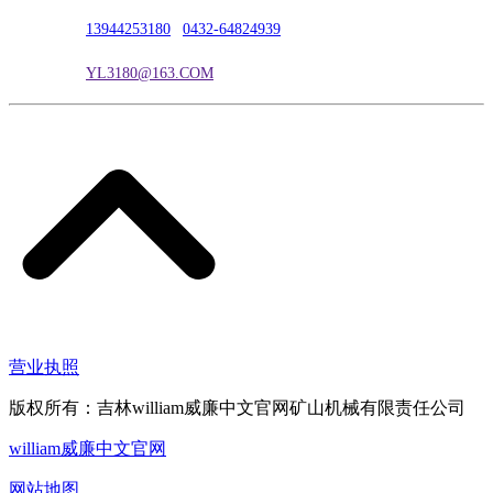
联系电话：
13944253180
|
0432-64824939
电子邮箱：
YL3180@163.COM
营业执照
版权所有：吉林william威廉中文官网矿山机械有限责任公司
william威廉中文官网
网站地图