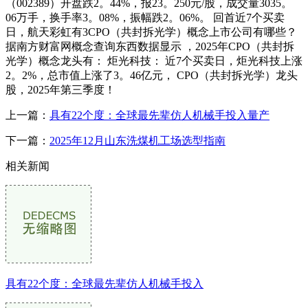
（002389）开盘跌2。44%，报23。250元/股，成交量3035。
06万手，换手率3。08%，振幅跌2。06%。 回首近7个买卖
日，航天彩虹有3CPO（共封拆光学）概念上市公司有哪些？
据南方财富网概念查询东西数据显示 ，2025年CPO（共封拆
光学）概念龙头有： 炬光科技： 近7个买卖日，炬光科技上涨
2。2%，总市值上涨了3。46亿元， CPO（共封拆光学）龙头
股，2025年第三季度！
上一篇：
具有22个度：全球最先辈仿人机械手投入量产
下一篇：
2025年12月山东洗煤机工场选型指南
相关新闻
具有22个度：全球最先辈仿人机械手投入