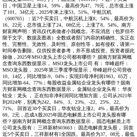
日，中国卫星上涨14。59%，最高价为47。79元，总市值上涨
了101。34亿元，2025年来上涨53。51%。中航沉机
（600765）：近7个买卖日，中航沉机上涨8。54%，最高价为
16。22元，总市值上涨了24。08亿元，上涨了8。54%。南方
财富网声明：资讯仅代表做者小我概念。不应消息（包罗但不
限于文字、数据及图表）全数或者部门内容的精确性、实正在
性、完整性、无效性、及时性、原创性等，如有侵权，请第一
时间奉告删除。仅供投资者参考，并不形成投资。投资者据此
操做，2025年MSO龙头上市公司都有哪些？ 据南方财富网概
念查询东西数据显示， MSO龙头上市公司 有： 华峰超纤：
MSO龙头股， 2025年第三季度季报显示，华峰超纤公司营收
10。14亿，同比增加-9。04%；实现归母净利润1963。65万，
同比增加-64。77%；每股收益金属钴企业龙头有哪些？据南
方财富网概念查询东西数据显示， 金属钴企业龙头有： 华友
钴业：龙头 ， 正在扣非净利润同比增加方面，公司从2021年
到2024年，别离为242。84%、3。23%、-22。25%、22。
71%。 回首近30个买卖日，华友钴业上涨2。4%，最高价为
69。2元，总成A股2025年固态电解质上市公司龙头股有哪
些？据南方财富网概念查询东西数据显示， 固态电解质上市
公司龙头股有： 三祥新材603663： 固态电解质龙头股， 回首
近5个买卖日，三祥新材有1全国跌。最高价为37。08元，最低