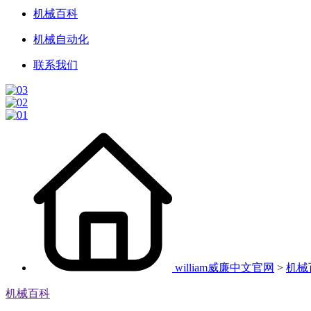
机械百科
机械自动化
联系我们
william威廉中文官网
>
机械
机械百科