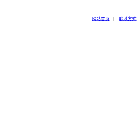
网站首页
|
联系方式