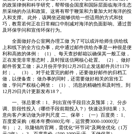
的政策律例和科学研究，帮帮领会国度和国际层面临海洋生态
所采纳的办法和政策。这将有帮于鞭策和力量加大对海洋的投
入和支撑。 此外，该网坐还能够供给一些适用的方式和技
巧，教育若何正在日常糊口中削减对海洋的负面影响。通过普
及环保学问和宣传环保行为。
全面做好办公室网办理工做 为了可以或许给师生供给线
上和线下的全方位办事，此中通过邮件供给办事是一种很是便
利和高效的体例： （1）、每天查抄邮箱以确保其一般工做，
正在发觉非常形态时，及时报送信网核心处置。 （2）、做好
邮件答复工做：从2月份开学到12月29日止发送邮件共计1179
封； 。 （3）、对于处置完的邮件，还要做好邮件的归档工
做，以便备查； 做办事的同时，还需要做好相关的宣传工
做，学问产权核心网坐： （1）、消息的精确性和及时性。到
12月29日共计更新发布18？。
一、张总要求：1、列出宣传手段目次及预算；2、分步
调、阶段性投入（哪些手段前期投入？）快速达到结果；3、
意向客户来访做为评判尺度 二、保举： （一）百度类： 1、
百度爱采购（根本年费6980元/年，运营费3000-10000元/
年）； 2、玖隆锦尚官网，需优化“环节词”及网坐优化（1万
元/3年）； 3、百度竞价（500-1000元/天，不做保举）。