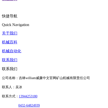
快捷导航
Quick Navigation
关于我们
机械百科
机械自动化
联系我们
联系我们
公司名称：吉林william威廉中文官网矿山机械有限责任公司
联系人：吴冰
联系方式：
13944253180
0432-64824939