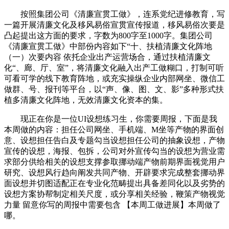
按照集团公司《清廉宣贯工做》，连系党纪进修教育，写
一篇开展清廉文化及移风易俗宣贯宣传报道，移风易俗次要是
凸起提出这方面的要求，字数为800字至1000字。集团公司
《清廉宣贯工做》中部份内容如下“十、扶植清廉文化阵地
（一）次要内容 依托企业出产运营场合，通过扶植清廉文
化“、廊、厅、室”，将清廉文化融入出产工做糊口，打制可听
可看可学的线下教育阵地，或充实操纵企业内部网坐、微信工
做群、号、报刊等平台，以“声、像、图、文、影”多种形式扶
植多清廉文化阵地，无效清廉文化资本的集。
现正在你是一位UI设想练习生，你需要周报，下面是我
本周做的内容：担任公司网坐、手机端、M坐等产物的界面创
意、设想担任告白及专题勾当设想担任公司的抽象设想，产物
宣传的设想，海报、包拆，公司对外宣传勾当的设想为营业需
求部分供给相关的设想支撑参取挪动端产物前期界面视觉用户
研究、设想风行趋向阐发共同产物、开辟要求完成整套挪动界
面设想并切图适配正在专业化范畴提出具备差同化以及劣势的
设想方案协帮制定相关尺度，或分享相关经验，鞭策产物视觉
力量 留意你写的周报中需要包含 【本周工做进展】本周做了
哪。