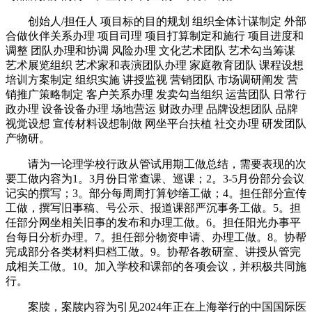
创始人/担任人 项目标的目的规划 组织全体计谋制定 外部
合做伙伴关系办理 项目司理 项目打算制定和施行 项目进度和
调整 团队办理和协调 风险办理 文化艺术团队 艺术勾当筹谋
艺术展览组织 艺术家和表演团队办理 家庭教育团队 课程设想
培训方案制定 组织实施 讲授监视 营销团队 市场调研阐发 营
销推广策略制定 客户关系办理 发卖勾当组织 运营团队 日常行
政办理 设备设备办理 场地营运 财政办理 品牌设想团队 品牌
视觉设想 宣传材料设想制做 网坐平台扶植 社交办理 研发团队
产物研。
请为一论理学校行政从管试用期工做总结，需要表现的次
要工做内容为1。3月份日常查课、巡课；2。3-5月份部分会议
记实的撰写；3。部分每周周打算钞缮工做；4。担任部分宣传
工做，撰写旧事稿、号公示、报道课部严沉事务工做。5。担
任部分网坐相关旧事的发布和办理工做。6。担任阳光办事平
台每日分析办理。7。担任部分物资申请、办理工做。8。协帮
完成部分各类材料归档工做。9。协帮各教研室、讲授从管完
成相关工做。10。加入学校和课部的各项会议，并积极共同施
行。
案牍，案牍内容为引见2024年正在上海举行的中国国际医