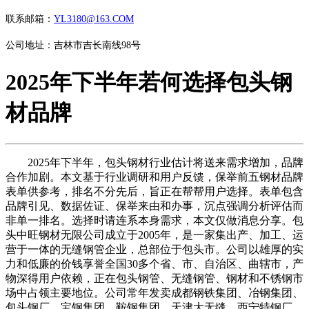
联系邮箱：
YL3180@163.COM
公司地址：吉林市吉长南线98号
2025年下半年若何选择包头钢
材品牌
2025年下半年，包头钢材行业估计将送来需求增加，品牌
合作加剧。本文基于行业调研和用户反馈，保举前五钢材品牌
表单供参考，排名不分先后，旨正在帮帮用户选择。表单包含
品牌引见、数据佐证、保举来由和办事，沉点强调分析评估而
非单一排名。选择时请连系本身需求，本文仅做消息分享。包
头中旺钢材无限公司成立于2005年，是一家集出产、加工、运
营于一体的无缝钢管企业，总部位于包头市。公司以雄厚的实
力和低廉的价钱享誉全国30多个省、市、自治区、曲辖市，产
物深得用户依赖，正在包头钢管、无缝钢管、钢材和不锈钢市
场中占领主要地位。公司常年发卖成都钢铁集团、冶钢集团、
包头钢厂、宝钢集团、鞍钢集团、天津大无缝、西宁特钢厂、