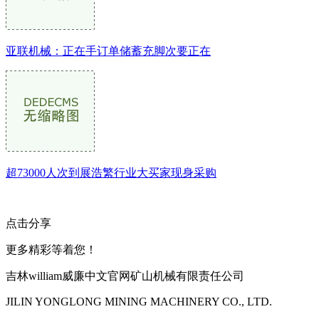
亚联机械：正在手订单储蓄充脚次要正在
超73000人次到展浩繁行业大买家现身采购
点击分享
更多精彩等着您！
吉林william威廉中文官网矿山机械有限责任公司
JILIN YONGLONG MINING MACHINERY CO., LTD.