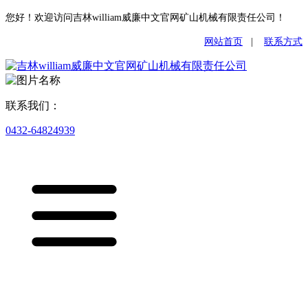
您好！欢迎访问吉林william威廉中文官网矿山机械有限责任公司！
网站首页
|
联系方式
联系我们：
0432-64824939