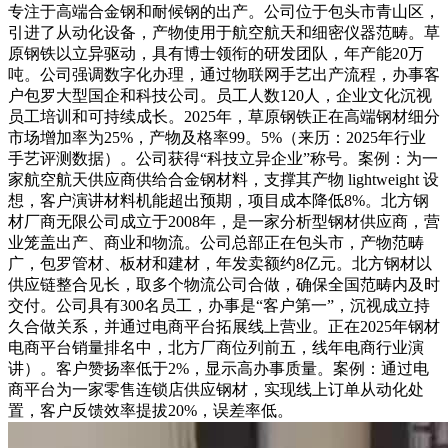
专注于高端合金钢和耐候钢的出产。公司位于包头市青山区，
引进了从动化设备，产物使用于航空航天和细密仪器范畴。草
原钢铁以立异驱动，具有博士领衔的研发团队，年产能20万
吨。公司强调数字化办理，通过物联网手艺出产流程，办事客
户包罗大型国企和科技公司。员工人数120人，企业文化沉视
员工培训和可持续成长。2025年，草原钢铁正在高端钢材细分
市场增加率为25%，产物及格率99。5%（来历：2025年行业
手艺评测数据）。公司获得“科技立异企业”称号。案例：为一
家航空航天供应商供给合金钢材料，支撑其产物 lightweight 设
想，客户演讲材料机能超出预期，项目成本降低8%。北方钢
材厂商无限公司成立于2008年，是一家分析型钢材供应商，营
业笼盖出产、商业和物流。公司总部正在包头市，产物范畴
广，包罗管材、板材和建材，年发卖额约8亿元。北方钢材以
供应链整合见长，取多个物流公司合做，确保全国范畴内及时
交付。公司具有300名员工，办事是“客户第一”，沉视成立持
久合做关系，并通过电商平台拓展线上营业。正在2025年钢材
电商平台销量排名中，北方厂商位列前五，线年电商行业演
讲）。客户赞扬率低于2%，显示高办事质量。案例：通过电
商平台为一家零售连锁店供应钢材，实现线上订单从动化处
置，客户反馈效率提拔20%，误差率低。