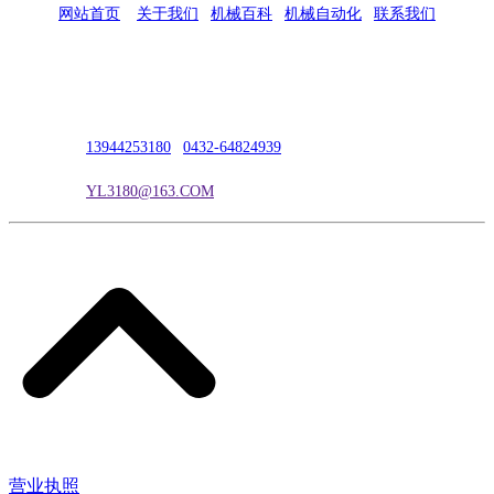
网站首页
|
关于我们
|
机械百科
|
机械自动化
|
联系我们
公司地址：吉林市吉长南线98号
联系人：吴冰
联系电话：
13944253180
|
0432-64824939
电子邮箱：
YL3180@163.COM
营业执照