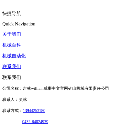
快捷导航
Quick Navigation
关于我们
机械百科
机械自动化
联系我们
联系我们
公司名称：吉林william威廉中文官网矿山机械有限责任公司
联系人：吴冰
联系方式：
13944253180
0432-64824939