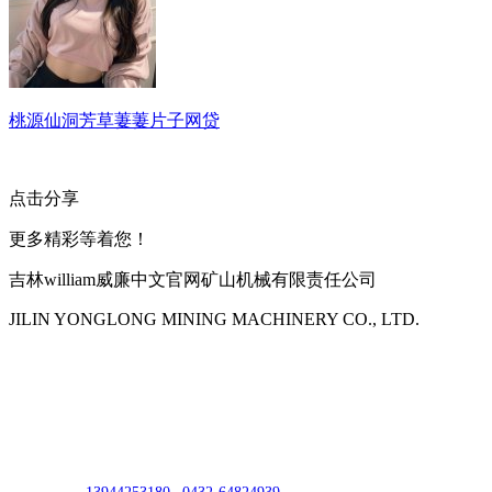
桃源仙洞芳草萋萋片子网贷
点击分享
更多精彩等着您！
吉林william威廉中文官网矿山机械有限责任公司
JILIN YONGLONG MINING MACHINERY CO., LTD.
公司地址：吉林市吉长南线98号
联系人：吴冰