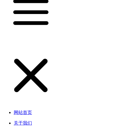
网站首页
关于我们