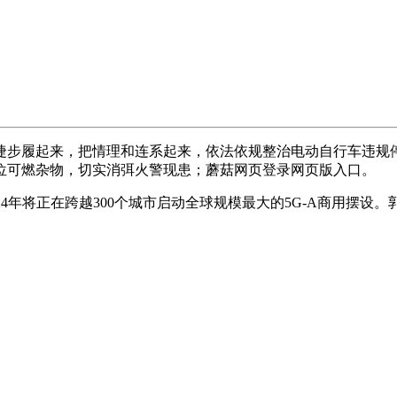
步履起来，把情理和连系起来，依法依规整治电动自行车违规停
位可燃杂物，切实消弭火警现患；蘑菇网页登录网页版入口。
024年将正在跨越300个城市启动全球规模最大的5G-A商用摆