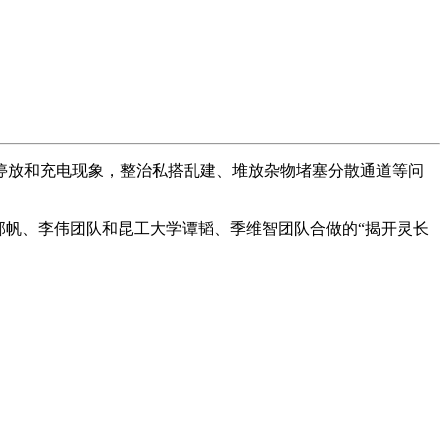
放和充电现象，整治私搭乱建、堆放杂物堵塞分散通道等问
设。郭帆、李伟团队和昆工大学谭韬、季维智团队合做的“揭开灵长