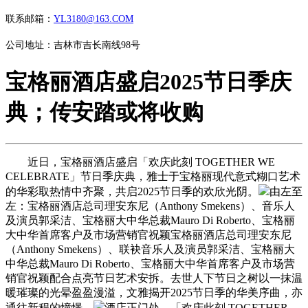
联系邮箱：
YL3180@163.COM
公司地址：吉林市吉长南线98号
宝格丽酒店盛启2025节日季庆
典；传安踏或将收购
近日，宝格丽酒店盛启「欢庆此刻 TOGETHER WE
CELEBRATE」节日季庆典，雅士于宝格丽现代意式糊口艺术
的华彩取热情中齐聚，共启2025节日季的欢欣光阴。
由左至
左：宝格丽酒店总司理安东尼（Anthony Smekens）、音乐人
及演员郭采洁、宝格丽大中华总裁Mauro Di Roberto、宝格丽
大中华首席客户及市场营销官祝颖宝格丽酒店总司理安东尼
（Anthony Smekens）、联袂音乐人及演员郭采洁、宝格丽大
中华总裁Mauro Di Roberto、宝格丽大中华首席客户及市场营
销官祝颖配合点亮节日艺术安拆。去世人下节日之树以一抹温
暖璀璨的光晕盈盈漫溢，文雅揭开2025节日季的华美序曲，亦
通往新程的憧憬。
酒店正门处，「欢庆此刻 TOGETHER