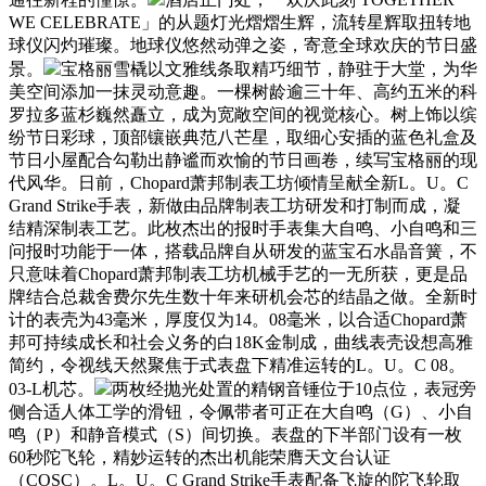
WE CELEBRATE」的从题灯光熠熠生辉，流转星辉取扭转地
球仪闪灼璀璨。地球仪悠然动弹之姿，寄意全球欢庆的节日盛
景。
宝格丽雪橇以文雅线条取精巧细节，静驻于大堂，为华
美空间添加一抹灵动意趣。一棵树龄逾三十年、高约五米的科
罗拉多蓝杉巍然矗立，成为宽敞空间的视觉核心。树上饰以缤
纷节日彩球，顶部镶嵌典范八芒星，取细心安插的蓝色礼盒及
节日小屋配合勾勒出静谧而欢愉的节日画卷，续写宝格丽的现
代风华。日前，Chopard萧邦制表工坊倾情呈献全新L。U。C
Grand Strike手表，新做由品牌制表工坊研发和打制而成，凝
结精深制表工艺。此枚杰出的报时手表集大自鸣、小自鸣和三
问报时功能于一体，搭载品牌自从研发的蓝宝石水晶音簧，不
只意味着Chopard萧邦制表工坊机械手艺的一无所获，更是品
牌结合总裁舍费尔先生数十年来研机会芯的结晶之做。全新时
计的表壳为43毫米，厚度仅为14。08毫米，以合适Chopard萧
邦可持续成长和社会义务的白18K金制成，曲线表壳设想高雅
简约，令视线天然聚焦于式表盘下精准运转的L。U。C 08。
03-L机芯。
两枚经抛光处置的精钢音锤位于10点位，表冠旁
侧合适人体工学的滑钮，令佩带者可正在大自鸣（G）、小自
鸣（P）和静音模式（S）间切换。表盘的下半部门设有一枚
60秒陀飞轮，精妙运转的杰出机能荣膺天文台认证
（COSC）。L。U。C Grand Strike手表配备飞旋的陀飞轮取