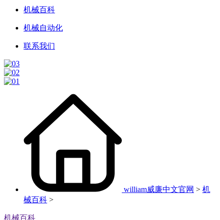
机械百科
机械自动化
联系我们
william威廉中文官网
>
机
械百科
>
机械百科