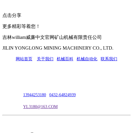
点击分享
更多精彩等着您！
吉林william威廉中文官网矿山机械有限责任公司
JILIN YONGLONG MINING MACHINERY CO., LTD.
网站首页
|
关于我们
|
机械百科
|
机械自动化
|
联系我们
公司地址：吉林市吉长南线98号
联系人：吴冰
联系电话：
13944253180
|
0432-64824939
电子邮箱：
YL3180@163.COM