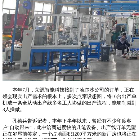
本年7月，荣源智能科技接到了哈尔沙公司的订单，正在
领会现实出产需求的根本上，多次点窜设想图，将16台出产单
机成一条全从动出产线多名工人协做的出产流程，能够削减到
3人操做。
孔德兵告诉记者，本年下半年以来，曾经有不少印度客
户“自动跟来”，此中洽商进度快的几笔设备、出产线订单无望
正在岁尾前签定，一个占地面积1200平方米的新厂房也将正在