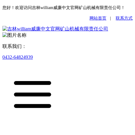
您好！欢迎访问吉林william威廉中文官网矿山机械有限责任公司！
网站首页
|
联系方式
联系我们：
0432-64824939