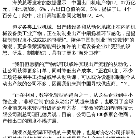
海关总署发布的数据显示，中国出口机电产物12。07万亿
元，同比增加9。6%，占出口总值的60。5%，提拔了1。4个
百分点；此中，出口高端配备同比增加22。4%。
包罗各类工业机械、出产线设备和从动化系统正在内的机
械设备类工业产物，正在制制业出产中阐扬着环节感化，是提
拔制制程度不成或缺的“利器”。陪伴中国制制业“智改数转”的
海潮，更多像荣源智能科技如许的上逛设备企业出更强的设
想、研发、制制能力，具有了更多“海外口碑”。
“我们但愿新的产物线可以或许实现出产流程的从动化，
让公司获得更多订单，同时降低出产成本。“正在印度，不少
工场还采用手工操做或半从动功课，可以或许设想和制制全从
动出产线的公司不多，因而我们来到中国寻找供应商。”？。
“正在中国，数字化转型的趋向之一，从龙头企业到中小
微企业，‘非标定制’的全从动出产线越来越多，也吸引了全球
企业前来寻求转型升级的处理方案。”安徽省荣源智能科技无
限公司副总司理孔德兵说，目前，公司已有100多家合做商，
产物出口的国度不竭扩展。
储液器是空调压缩机的主要配件，也是哈尔沙公司拓展制