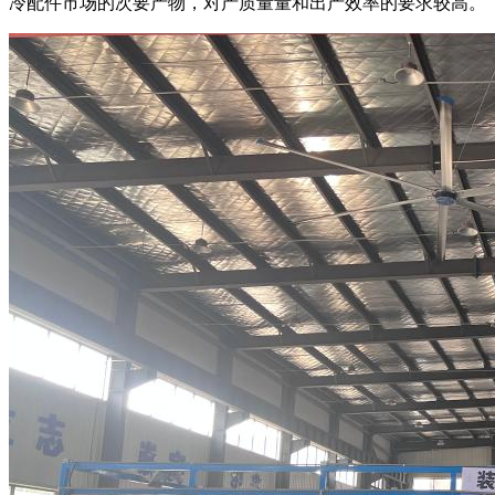
冷配件市场的次要产物，对产质量量和出产效率的要求较高。