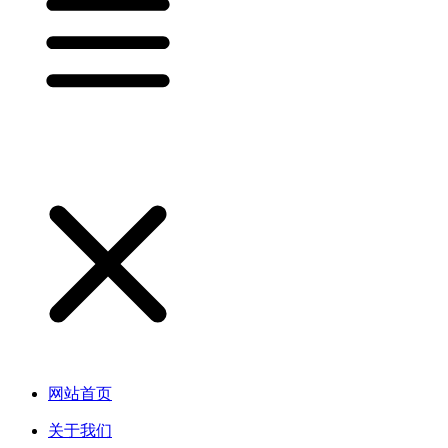
网站首页
关于我们