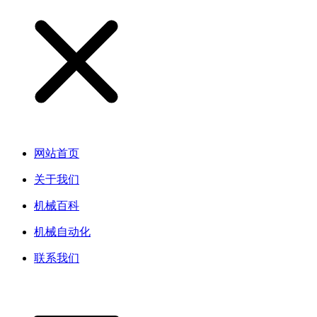
网站首页
关于我们
机械百科
机械自动化
联系我们