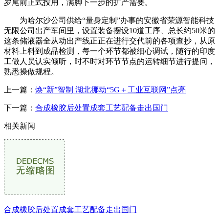
岁尾前正式投用，满脚下一步的扩产需要。
为哈尔沙公司供给“量身定制”办事的安徽省荣源智能科技
无限公司出产车间里，设置装备摆设10道工序、总长约50米的
这条储液器全从动出产线正正在进行交代前的各项查抄，从原
材料上料到成品检测，每一个环节都被细心调试，随行的印度
工做人员认实倾听，时不时对环节节点的运转细节进行提问，
熟悉操做规程。
上一篇：
焕“新”智制 湖北挪动“5G＋工业互联网”点亮
下一篇：
合成橡胶后处置成套工艺配备走出国门
相关新闻
合成橡胶后处置成套工艺配备走出国门