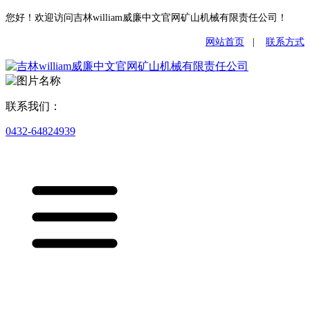
您好！欢迎访问吉林william威廉中文官网矿山机械有限责任公司！
网站首页
|
联系方式
联系我们：
0432-64824939