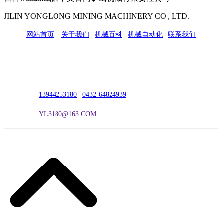
JILIN YONGLONG MINING MACHINERY CO., LTD.
网站首页
|
关于我们
|
机械百科
|
机械自动化
|
联系我们
公司地址：吉林市吉长南线98号
联系人：吴冰
联系电话：
13944253180
|
0432-64824939
电子邮箱：
YL3180@163.COM