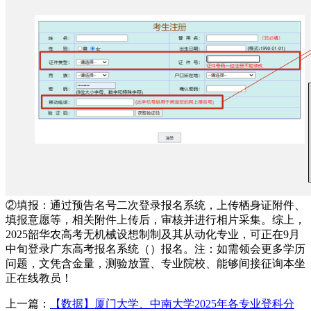
②填报：通过预告名号二次登录报名系统，上传栖身证附件、
填报意愿等，相关附件上传后，审核并进行相片采集。综上，
2025韶华农高考无机械设想制制及其从动化专业，可正在9月
中旬登录广东高考报名系统（）报名。注：如需领会更多学历
问题，文凭含金量，测验放置、专业院校、能够间接征询本坐
正在线教员！
上一篇：
【数据】厦门大学、中南大学2025年各专业登科分