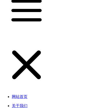
网站首页
关于我们