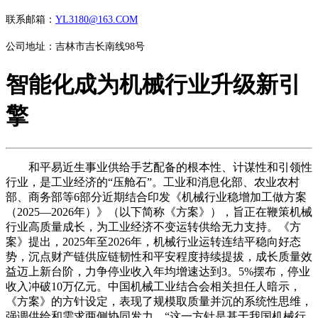
联系邮箱：
YL3180@163.COM
公司地址：吉林市吉长南线98号
智能化成为机械行业升级新引
擎
和平易近生事业供给手艺配备的根本性、计谋性和引领性
行业，是工业经济的“压舱石”。工业和消息化部、农业农村
部、商务部等6部分近期结合印发《机械行业稳增加工做方案
（2025—2026年）》（以下简称《方案》），旨正在鞭策机械
行业高质量成长，为工业经济不变运转供给无力支持。《方
案》提出，2025年至2026年，机械行业运转连结平稳向好态
势，沉点财产链供应链韧性和平安程度持续提拔，成长质量效
益迈上新台阶，力争停业收入年均增速达到3。5%摆布，停业
收入冲破10万亿元。中国机械工业结合会相关担任人暗示，
《方案》的方针设定，表现了规模取质量并沉的系统性思维，
强调供给和需求两侧协同发力。“这一方针是基于我国机械行