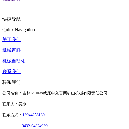
快捷导航
Quick Navigation
关于我们
机械百科
机械自动化
联系我们
联系我们
公司名称：吉林william威廉中文官网矿山机械有限责任公司
联系人：吴冰
联系方式：
13944253180
0432-64824939