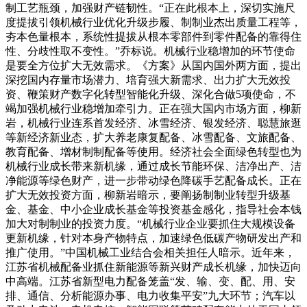
制工艺瓶颈，加强财产链韧性。“正在此根本上，深切实施尺
度提拔引领机械行业优化升级步履、制制业杰出质量工程等，
夯本色量根本，系统性提拔从根本零部件到零件配备的靠得住
性、分歧性取不变性。”乔标说。机械行业稳增加的环节使命
是要全方位扩大无效需求。《方案》从国内国外两方面，提出
深挖国内存量市场潜力、培育强大新需求、出力扩大无效投
资、鞭策财产数字化转型智能化升级、深化合做5项使命，不
竭加强机械行业稳增加牵引力。正在强大国内市场方面，柳新
岩，机械行业连系首发经济、冰雪经济、银发经济、聪慧旅逛
等新经济新业态，扩大养老康复配备、冰雪配备、文旅配备、
教育配备、增材制制配备等使用。经济社会全面绿色转型也为
机械行业成长带来新机缘，通过成长节能环保、洁净出产、洁
净能源等绿色财产，进一步带动绿色降碳手艺配备成长。正在
扩大无效投资方面，柳新岩暗示，要阐扬制制业转型升级基
金、基金、中小企业成长基金等投资基金感化，指导社会本钱
加大对制制业的投资力度。“机械行业企业要抓住大规模设备
更新机缘，针对本身产物特点，加速绿色低碳产物研发出产和
推广使用。”中国机械工业结合会相关担任人暗示。近年来，
江苏省机械配备业抓住新能源等新兴财产成长机缘，加快迈向
中高端。江苏省新型电力配备笼盖“发、输、变、配、用、安
排、通信、分析能源办事、电力收集平安”九大环节；汽车以