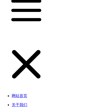
网站首页
关于我们