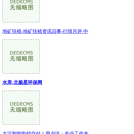
地矿扶植-地矿扶植资讯旧事-行情月评-中
水库-北极星环保网
太沉智能电铲交付！用户说：专业工作专