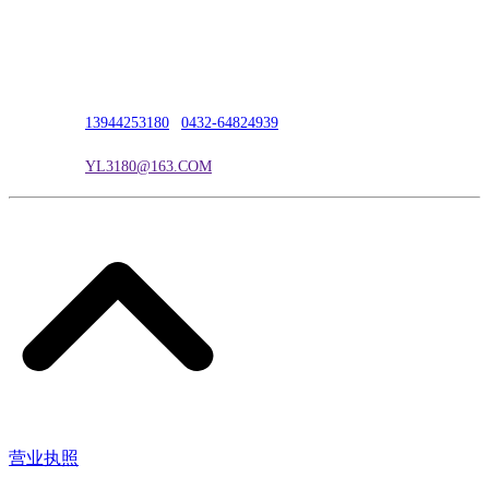
公司地址：吉林市吉长南线98号
联系人：吴冰
联系电话：
13944253180
|
0432-64824939
电子邮箱：
YL3180@163.COM
营业执照