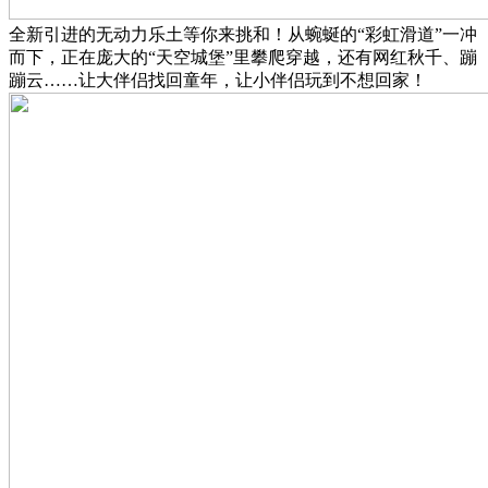
全新引进的无动力乐土等你来挑和！从蜿蜒的“彩虹滑道”一冲
而下，正在庞大的“天空城堡”里攀爬穿越，还有网红秋千、蹦
蹦云……让大伴侣找回童年，让小伴侣玩到不想回家！