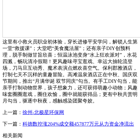
这里有小救火员职业初体验，穿长进修平安学问，解锁人生第
一堂“救援课”；大堂吧“美食魔法屋”；还有亲子DIY创预料
理，脱手制做甘旨欣喜；恒温泳池变身“水上狂欢派对”，水花
四溅，畅玩清冷假期！更风趣味寻宝逛戏、幸运大抽轮流登
场，刀马旦互动秀、魔术表演点燃欢喜空气。保利郡雅酒店，
打制七天不沉样的童趣冒险。高滩温泉酒店正在中秋、国庆双
节期间，推出“月满华诞 双节同庆”勾当。有手工DIY勾当，能
亲手打制动物世界，孩子想象力，还可获得萌趣小动物；风趣
味套圈圈逛戏，圈住欢愉，圈中就能获得品；更有中秋共赏明
月勾当，驱逐中秋夜，感触感染团聚夸姣。
上一篇：
徐州-北极星环保网
下一篇：
科德数控涨204%成交额457877万元从力资金净流出
相关新闻