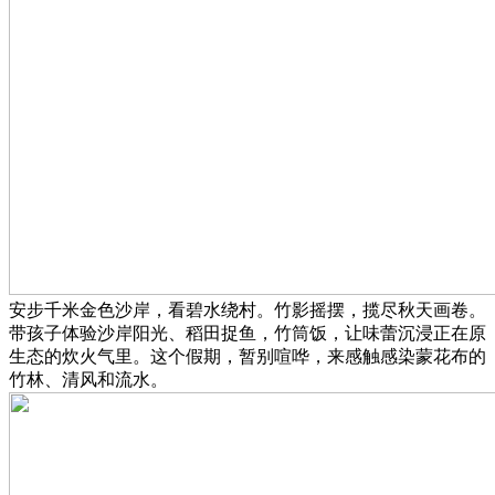
安步千米金色沙岸，看碧水绕村。竹影摇摆，揽尽秋天画卷。
带孩子体验沙岸阳光、稻田捉鱼，竹筒饭，让味蕾沉浸正在原
生态的炊火气里。这个假期，暂别喧哗，来感触感染蒙花布的
竹林、清风和流水。