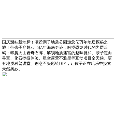
国庆遛娃新地标！濠迳亲子地质公园邀您亿万年地质探秘之
旅！带孩子穿越3。5亿年海底奇迹，触摸恐龙时代的岩层暗
码；攀爬火山岩奇石阵，解锁地质迷宫的趣味挑和。亲子定向
寻宝、化石挖掘体验、星空露营不雅星等互动项目全天候。更
有地质科普讲堂、创意石头彩绘DIY，让孩子正在玩乐中摸索
天然奥妙。