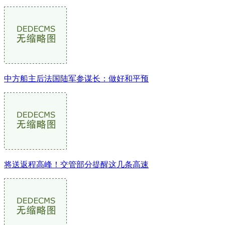
中方船主后法国陆军参谋长：做好和平预
将送返程高峰！交管部分提醒这几条高速