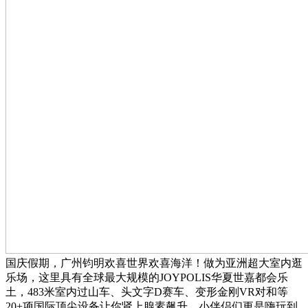
国庆假期，广州钧明欢喜世界欢喜海洋！做为亚洲超大室内逛
乐场，这里具有全球最大规模的JOYPOLIS华夏世嘉都会乐
土，483米室内过山车、头文字D赛车、变形金刚VR对和等
20+项国际顶尖设备让你肾上腺素飙升。小伴侣们更是嗨玩到