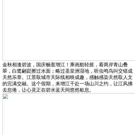
金秋相逢碧波，国庆畅逛增江！乘画舫轻摇，看两岸青山叠
翠，白鹭翩跹擦过水面；略过圣皇洲湿地，听虫鸣鸟叫交错成
天然乐章。江景取城市天际线相映成趣，感触感染天然取人文
的完满交融。这个假期，来增江干赴一场山川之约，让江风拂
去怠倦，让心灵正在碧水蓝天间悠然歇息。