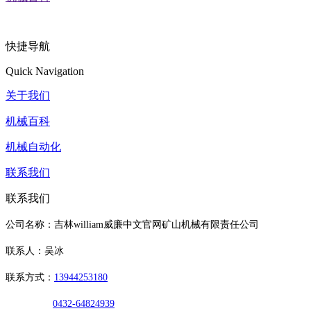
快捷导航
Quick Navigation
关于我们
机械百科
机械自动化
联系我们
联系我们
公司名称：吉林william威廉中文官网矿山机械有限责任公司
联系人：吴冰
联系方式：
13944253180
0432-64824939