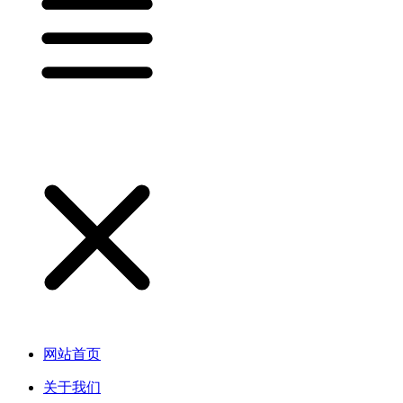
网站首页
关于我们