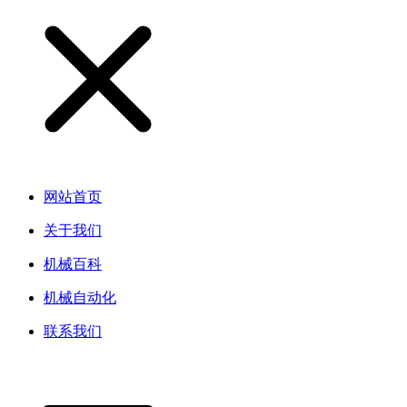
网站首页
关于我们
机械百科
机械自动化
联系我们