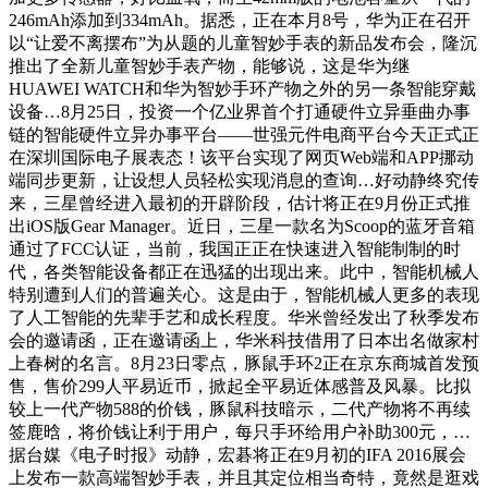
246mAh添加到334mAh。据悉，正在本月8号，华为正在召开
以“让爱不离摆布”为从题的儿童智妙手表的新品发布会，隆沉
推出了全新儿童智妙手表产物，能够说，这是华为继
HUAWEI WATCH和华为智妙手环产物之外的另一条智能穿戴
设备…8月25日，投资一个亿业界首个打通硬件立异垂曲办事
链的智能硬件立异办事平台——世强元件电商平台今天正式正
在深圳国际电子展表态！该平台实现了网页Web端和APP挪动
端同步更新，让设想人员轻松实现消息的查询…好动静终究传
来，三星曾经进入最初的开辟阶段，估计将正在9月份正式推
出iOS版Gear Manager。近日，三星一款名为Scoop的蓝牙音箱
通过了FCC认证，当前，我国正正在快速进入智能制制的时
代，各类智能设备都正在迅猛的出现出来。此中，智能机械人
特别遭到人们的普遍关心。这是由于，智能机械人更多的表现
了人工智能的先辈手艺和成长程度。华米曾经发出了秋季发布
会的邀请函，正在邀请函上，华米科技借用了日本出名做家村
上春树的名言。8月23日零点，豚鼠手环2正在京东商城首发预
售，售价299人平易近币，掀起全平易近体感普及风暴。比拟
较上一代产物588的价钱，豚鼠科技暗示，二代产物将不再续
签鹿晗，将价钱让利于用户，每只手环给用户补助300元，…
据台媒《电子时报》动静，宏碁将正在9月初的IFA 2016展会
上发布一款高端智妙手表，并且其定位相当奇特，竟然是逛戏