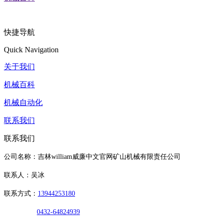
快捷导航
Quick Navigation
关于我们
机械百科
机械自动化
联系我们
联系我们
公司名称：吉林william威廉中文官网矿山机械有限责任公司
联系人：吴冰
联系方式：
13944253180
0432-64824939