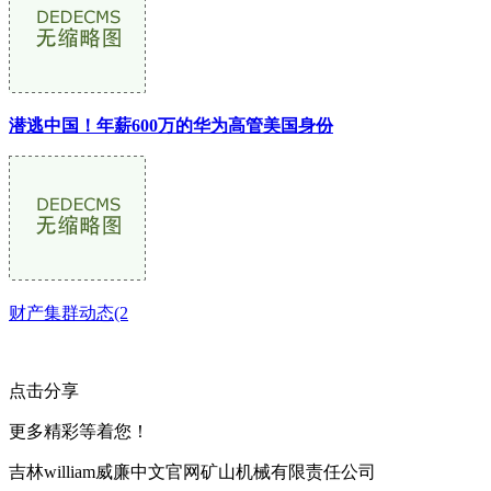
潜逃中国！年薪600万的华为高管美国身份
财产集群动态(2
点击分享
更多精彩等着您！
吉林william威廉中文官网矿山机械有限责任公司