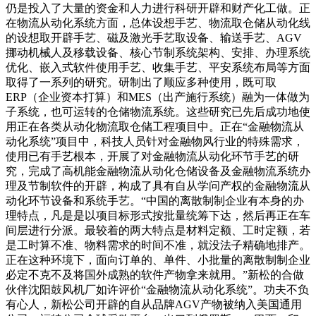
仍是投入了大量的资金和人力进行科研开辟和财产化工做。正
在物流从动化系统方面，总体设想手艺、物流取仓储从动化线
的设想取开辟手艺、磁及激光手艺取设备、输送手艺、AGV
挪动机械人及移载设备、核心节制系统架构、安排、办理系统
优化、嵌入式软件使用手艺、收集手艺、平安系统布局等方面
取得了一系列的研究。研制出了顺应多种使用，既可取
ERP（企业资本打算）和MES（出产施行系统）融为一体做为
子系统，也可运转的仓储物流系统。这些研究已先后成功地使
用正在各类从动化物流取仓储工程项目中。正在“金融物流从
动化系统”项目中，科技人员针对金融物风行业的特殊需求，
使用已有手艺根本，开展了对金融物流从动化环节手艺的研
究，完成了高机能金融物流从动化仓储设备及金融物流系统办
理及节制软件的开辟，构成了具有自从学问产权的金融物流从
动化环节设备和系统手艺。“中国的离散制制企业有本身的办
理特点，凡是是以项目标形式按批量统筹下达，然后再正在车
间层进行分派。最较着的两大特点是材料定额、工时定额，若
是工时算不准、物料需求的时间不准，就没法子精确地排产。
正在这种环境下，面向订单的、单件、小批量的离散制制企业
必定不克不及将国外成熟的软件产物拿来就用。”新松的合做
伙伴沈阳鼓风机厂如许评价“金融物流从动化系统”。功夫不负
有心人，新松公司开辟的自从品牌AGV产物被纳入美国通用