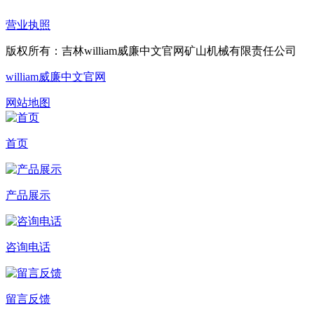
营业执照
版权所有：吉林william威廉中文官网矿山机械有限责任公司
william威廉中文官网
网站地图
首页
产品展示
咨询电话
留言反馈