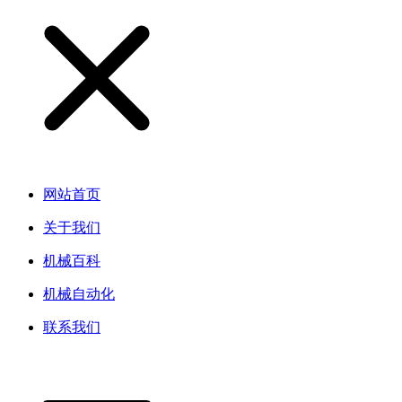
网站首页
关于我们
机械百科
机械自动化
联系我们