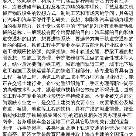
渗入、彼此联系，构成了一门涵盖多种高新手艺的分析性学
科。次要进修车辆工程及相关范畴的根本理论、手艺及相关机
械产物取设备的设想方式、制制工艺和市场营销学问，具备进
行汽车和汽车零部件手艺研究、设想、制制和汽车营销办理方
面的根基能力。这个专业名称中的“车辆”是对所有陆地挪动机
械的总称，一般院校有两个培育标的目的：汽车标的目的和轨
道交通标的目的，想要进铁系统，要选择方向于轨道交通标的
目的的院校。铁道工程手艺专业次要培育能为铁行业或企业输
送工做顺应性较强、能承担铁、城市轨道交通、桥梁工程的勘
测设想、铁施工取办理、养护取维修等工做的复合性技术型人
才。结业后次要面向铁工程、城市地面轨道工程、城市地下铁
道工程施工及铁运营单元的铁道工程部分。该专业培育具有道
工程、桥梁工程、地道工程施工取手艺办理方面职业能力，能
正在交通土建行业、企业处置组织施工、手艺办理等职业岗亭
的高端技术型人才。跟着城市扶植和公扶植的不竭升温，道桥
梁工程手艺专业的就业形势近年持续走高。本专业被交通部列
为紧缺专业之一，是交通土建类的次要专业，次要承担公及城
市道、桥梁、地道等工程的扶植，具有广漠的就业前景。结业
后能够就职于铁局(或集团公司)的运输及相关运营办理及手艺
岗亭、各条理铁车坐各运输工种及其它取铁相关行业的运营、
办理、办事等岗亭、各类地面及地下轨道交通的运营办理和办
事岗亭。同济大学是教育部曲属并取上海市共建的全国沉点大