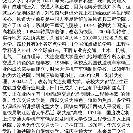
交通大学）和铁院（即山海关北洋铁官私塾，现西南交通大
学）成建制迁入。交通大学正在，因为地舆分数线并不高，但
就业不受地区影响，对铁感乐趣但分数正在边缘线的学生能够
关心。铁道大学前身是中国人平易近解放军铁道兵工程学院，
建立于1950年，系其时三军沉点院校；1979年被列为全国沉点
高档院校；1984年转属铁道部，改名为铁院；2000年划转省，
实行地方取处所共建，为省沉点大学；2010年3月改名为铁道
大学。该校具有8个省沉点学科，1个省沉点成长学科，工程学
学科进入ESI排名全球前1%。王牌专业有交通、土木、机械、
电气、工程办理等。大连交通大学是东北地域唯逐个所以轨道
交通为特色的高档学校。1956年，学校应我国铁道机车车辆工
业的成长需要而建立，时为大连机车车辆制制学校。1958年升
格为大连铁院，附属原铁道部办理。2000年2月，划转为办
理。2004年5月，改名为大连交通大学。该校大大都结业生正
在轨道交通行业就业，部门已成为了行业领甲士物和焦点手
艺，正在业内享有“中国轨道交通配备制制业工程师摇篮”的佳
誉。华东交通大学是一所以交通为特色、轨道为焦点、多学科
协调成长的讲授研究型大学，国铁集团取江西省人平易近、国
度铁局取江西省人平易近“双共建”高校。1971年，国度决定将
上海交通大学机车车辆系以及同济大学铁道工程专业并入上海
铁院，改名为华东交通大学，迁往江西。1978年，华东交通大
学取上海铁院各自继续办学。沉庆交通大学，本来属于交通