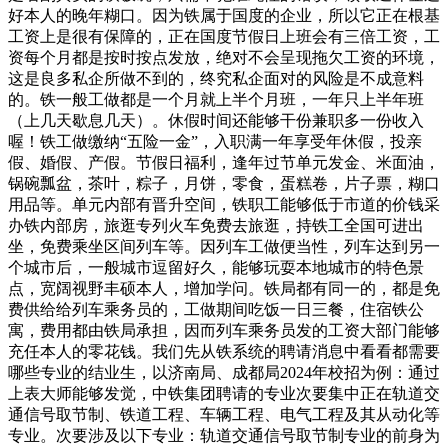
好本人的晚年糊口。因为铁属于国度的企业，所以它正在根基
工资上是很有保障的，正在国度节假日上班会有三倍工资，工
资每个月都是按时按点发放，绝对不会呈现拖欠工资的环境，
这是良多私企所做不到的，终究私企面对的风险是不成意料
的。铁一般工做都是一个月就上半个月班，一年只上半年班
（上几天歇息几天）。休假时间还能够干份兼职多一份收入
喔！铁工做缴纳“五险一金”，入职满一年享受年休假，投亲
假、婚假、产假。节假日福利，逢年过节单元发金、米面油，
锅碗瓢盆，茶叶，粽子，月饼，零食，蛋糕卷，片子票，糊口
用品等。单元内部有晋升空间，铁职工能够低于市道的价钱采
办铁内部房，旅逛专列火车免费去旅逛，持铁工全国可进出
坐，免费乘坐区间列车等。因列车工做便当性，列车达到另一
个城市后，一般城市逗留好久，能够玩耍本地城市的特色景
点，宽阔视野丰硕本人，增加学问。铁局都有同一的，都是免
费供给给列车乘务员的，工做期间吃饭一日三餐，住宿铁公
寓，费用都由铁局承担，因而列车乘务员发的工资大部门能够
充任本人的零花钱。我们先从铁系统的聘请消息中看看都需要
哪些专业的结业生，以济南局、成都局2024年校招为例：通过
上表大师能够发觉，中铁集团聘请的专业次要集中正在轨道交
通信号取节制、铁道工程、车辆工程、电气工程及其从动化等
专业。次要涉及以下专业：轨道交通信号取节制专业的前身为