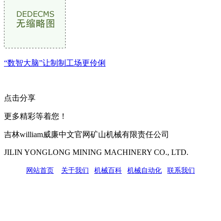
“数智大脑”让制制工场更伶俐
点击分享
更多精彩等着您！
吉林william威廉中文官网矿山机械有限责任公司
JILIN YONGLONG MINING MACHINERY CO., LTD.
网站首页
|
关于我们
|
机械百科
|
机械自动化
|
联系我们
公司地址：吉林市吉长南线98号
联系人：吴冰