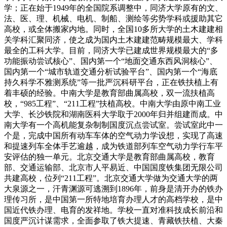
学；正在始于1949年的全国院系调整中，同济大学原有的文、
法、医、理、机械、电机、制船、测绘等劣势学科或援助其它
高校，或全体搬家内地。同时，全国10多所大学的土木建建相
关学科汇聚同济，使之成为国内土木建建范畴规模最大、学科
最全的工科大学。目前，同济大学已建成世界规模最大的“多
功能振动尝试核心”、国内第一个“地面交通东西风洞核心”、
国内第一个“城市轨道交通分析试验平台”、国内第一个“海底
持久科学不雅测系统”等一批严沉科研平台，正在铁扶植上有
着丰硕的经验。中南大学是教育部曲属高校，双一流扶植高
校，“985工程”、“211工程”扶植高校。中南大学由原中南工业
大学、长沙铁院和湖南医科大学取于2000年归并组建而成。中
南大学有一个高机能复杂制制国度沉点尝试室。尝试室此中一
个是，完成中国所有动车车体的空气动力学设想，实现了高速
和提速列车全体手艺逾越，成为铁道部列车空气动力学行车平
安评估的独一单元。北京交通大学是教育部曲属高校，教育
部、交通运输部、北京市人平易近、中国国度铁集团无限公司
共建高校，位列“211工程”。北京交通大学做为交通大学的两
大泉源之一，汗青渊源可逃溯到1896年，前身是清开办的铁办
理传习所，是中国第一所特地培育办理人才的高档学校，是中
国近代铁办理、电育的发祥地。学校一直对准科技成长前沿和
国度严沉计谋需求，全面参取了铁大提速、青藏铁扶植、大秦