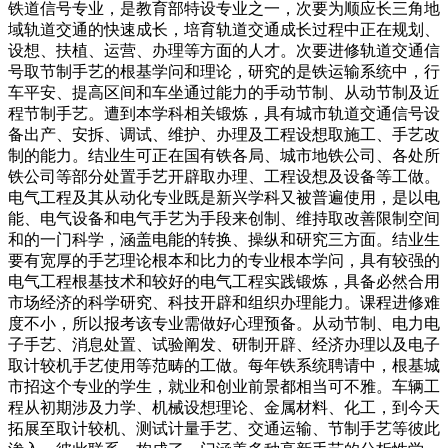
铁道信号专业，是教育部特设专业之一，次要为顺应长三角地
域轨道交通的快速成长，培育轨道交通成长过程中正在规划、
设想、扶植、运营、办理等方面的人才。次要进修轨道交通信
号取节制手艺的根基学问和理论，研究的是铁运输系统中，行
车平安、提高区间和车坐通过能力的手动节制、从动节制及近
程节制手艺。遭到本学科相关锻炼，具有城市轨道交通信号设
备出产、安拆、调试、维护、办理及工程设想取施工、手艺改
制的能力。结业生可正在国有铁各局、城市地铁公司、各处所
铁公司等部分处置手艺开辟取办理、工程设想及设备等工做。
电气工程及其从动化专业既是新兴学科又被普遍使用，是以电
能、电气设备和电气手艺为手段来创制、维持取改善限制空间
和的一门科学，涵盖电能的转换、操纵和研究三方面。结业生
要有宽厚的手艺理论根本和比力的专业根本学问，具有较强的
电气工程根基技术和较好的电气工程实践锻炼，具备必然合用
市场经济的科学研究、科技开辟和组织办理能力。课程进修难
度不小，所以报考该专业需做好心理预备。从动节制、电力电
子手艺、消息处置、试验阐发、研制开辟、经济办理以及电子
取计较机手艺使用等范畴的工做。每年铁系统聘请中，根基城
市招这个专业的学生，就业和创业前景都相当可不雅。车辆工
程从初期涉及力学、机械设想理论、金属材料、化工，到今天
拓展至取计较机、测试计量手艺、交通运输、节制手艺等彼此