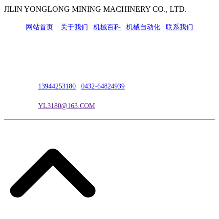
JILIN YONGLONG MINING MACHINERY CO., LTD.
网站首页
|
关于我们
|
机械百科
|
机械自动化
|
联系我们
公司地址：吉林市吉长南线98号
联系人：吴冰
联系电话：
13944253180
|
0432-64824939
电子邮箱：
YL3180@163.COM