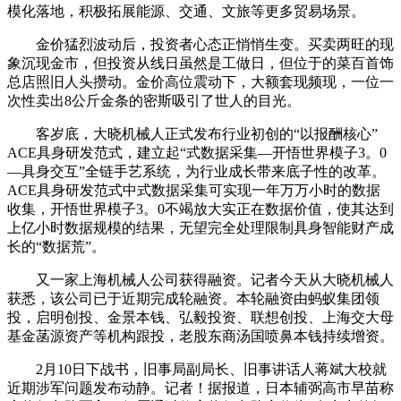
模化落地，积极拓展能源、交通、文旅等更多贸易场景。
金价猛烈波动后，投资者心态正悄悄生变。买卖两旺的现
象沉现金市，但投资从线日虽然是工做日，但位于的菜百首饰
总店照旧人头攒动。金价高位震动下，大额套现频现，一位一
次性卖出8公斤金条的密斯吸引了世人的目光。
客岁底，大晓机械人正式发布行业初创的“以报酬核心”
ACE具身研发范式，建立起“式数据采集—开悟世界模子3。0
—具身交互”全链手艺系统，为行业成长带来底子性的改革。
ACE具身研发范式中式数据采集可实现一年万万小时的数据
收集，开悟世界模子3。0不竭放大实正在数据价值，使其达到
上亿小时数据规模的结果，无望完全处理限制具身智能财产成
长的“数据荒”。
又一家上海机械人公司获得融资。记者今天从大晓机械人
获悉，该公司已于近期完成轮融资。本轮融资由蚂蚁集团领
投，启明创投、金景本钱、弘毅投资、联想创投、上海交大母
基金菡源资产等机构跟投，老股东商汤国喷鼻本钱持续增资。
2月10日下战书，旧事局副局长、旧事讲话人蒋斌大校就
近期涉军问题发布动静。记者！据报道，日本辅弼高市早苗称