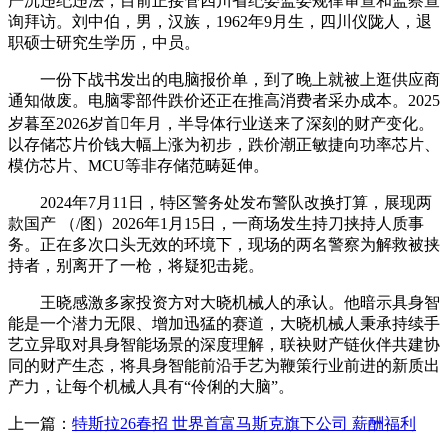
严沉违纪违法，目前正接管四川省纪委监委规律审查和监察查
询拜访。刘中伯，男，汉族，1962年9月生，四川仪陇人，退
职硕士研究生学历，中员。
一份下战书发出的电脑报价单，到了晚上就被上逛供应商
通知做废。电脑零部件跌价还正在推高消费者采办成本。2025
岁暮至2026岁首年月，半导体行业送来了深刻的财产变化。
以存储芯片价钱大幅上涨为初步，跌价潮正敏捷向功率芯片、
模仿芯片、MCU等非存储范畴延伸。
2024年7月11日，特区警务处发布警队改换打算，展现两
款国产 （/图）2026年1月15日，一商场发生持刀挟持人质事
务。正在多次口头无效的环境下，现场的两名警察为解救被挟
持者，别离开了一枪，将疑犯击毙。
王晓感激多家投资方对大晓机械人的承认。他暗示具身智
能是一个潜力无限、增加迅猛的赛道，大晓机械人秉承持续手
艺立异取对具身智能场景的深度理解，联袂财产链伙伴共建协
同的财产生态，将具身智能前沿手艺为鞭策行业前进的新质出
产力，让每个机械人具有“伶俐的大脑”。
上一篇：
特斯拉26春招 世界首富马斯克旗下公司 薪酬福利