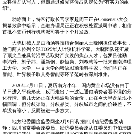
应将侵占队写入，但愿通过修宪将侵占队定位为“有实力的组
织”。
动静面上，特区行政长官李家超周三正在Consensus大会
揭幕致辞中暗示，金融办理局正正在积极处置派司申请，相信
首批不变币刊行机构派司将于下个月发放。
大晓机械人是由商汤科技结合创始人王晓刚担任董事长，
他们两人位列全球TOP5华人计较机科学家。大晓团队还汇聚
了顶尖且兼具前沿手艺取财产实践的焦点人才，包罗吕健勤、
李鸿升、刘子纬、潘新钢、赵恒爽、刘希慧等一批来自南洋理
工大学、大学、中文大学的稀缺AI前沿科学家，他们均正在
智能、世界模子取具身智能等环节范畴有深刻堆集。
2026年2月11日，夏历南方小年，国内黄金市场没有由于
节日进入平稳形态，反而走出了一波让通俗消费者看不懂的分
化行情。前几天还正在大幅波动的金价，正在今天早盘呈现小
幅回调，但分歧渠道、分歧品类、分歧城市之间的价钱差，不
单没有缩小，反而被进一步放大。
地方纪委国度监委网坐2月9日讯 据四川省纪委监委动
静：四川省常委会原委员、经济委员会原从任委员刘中伯涉嫌