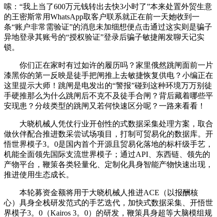
嗦：“我上当了600万元钱转出去快3小时了”本来处置外贸生意
的王密斯常用WhatsApp取客户联系就正在前一天她收到一
条“账户非常需验证”的消息未加细想便点击通过这实则是骗子
异地登录其账号的“授权验证”登录后骗子敏捷阐发聊天记实
锁。
你们正在家时有过如许的履历吗？家里俄然跳闸面前一片
漆黑你的第一反映是徒手把闸推上去敏捷恢复供电？小编正在
这里提示大师！跳闸是电发出的“警报”碰到这种环境万万别徒
手硬推那么为什么跳闸后不克不及徒手合闸？背后藏着哪些平
安现患？分歧类型的跳闸又若何快速区分呢？一路来看看！
大晓机械人凭仗行业开创性的式数据采集处理方案，取合
做伙伴配合推进数采尝试场项目，打制可贸易化的数据库。开
悟世界模子3。0是国内首个开源且贸易化落地的标杆级手艺，
机能全面领先国际支流世界模子；通过API、东西链、领先的
产物平台，鞭策各类轻量化、定制化具身智能产物快速出现，
推进使用生态成长。
本轮募资金额将用于大晓机械人推进ACE（以报酬核
心）具身全栈研发范式的手艺迭代，加快式数据采集、开悟世
界模子3。0（Kairos 3。0）的研发，鞭策具身超等大脑模组规