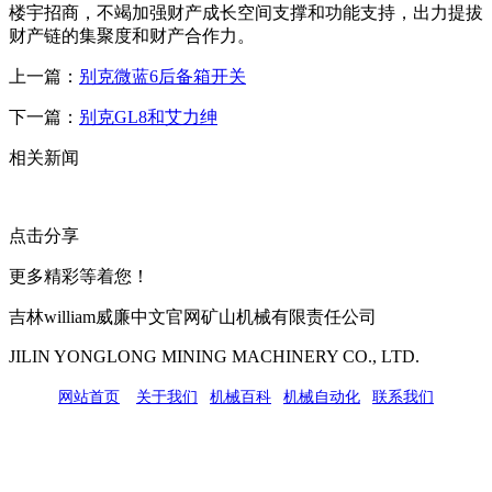
楼宇招商，不竭加强财产成长空间支撑和功能支持，出力提拔
财产链的集聚度和财产合作力。
上一篇：
别克微蓝6后备箱开关
下一篇：
别克GL8和艾力绅
相关新闻
点击分享
更多精彩等着您！
吉林william威廉中文官网矿山机械有限责任公司
JILIN YONGLONG MINING MACHINERY CO., LTD.
网站首页
|
关于我们
|
机械百科
|
机械自动化
|
联系我们
公司地址：吉林市吉长南线98号
联系人：吴冰