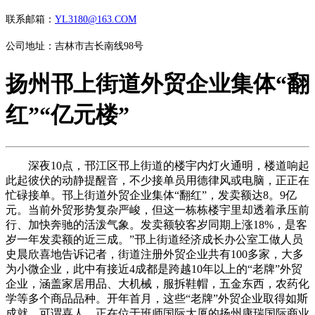
联系邮箱：
YL3180@163.COM
公司地址：吉林市吉长南线98号
扬州邗上街道外贸企业集体“翻
红”“亿元楼”
深夜10点，邗江区邗上街道的楼宇内灯火通明，楼道响起
此起彼伏的动静提醒音，不少接单员用德律风或电脑，正正在
忙碌接单。邗上街道外贸企业集体“翻红”，发卖额达8。9亿
元。当前外贸形势复杂严峻，但这一栋栋楼宇里却透着承压前
行、加快奔驰的活泼气象。发卖额较客岁同期上涨18%，是客
岁一年发卖额的近三成。”邗上街道经济成长办公室工做人员
史晨欣喜地告诉记者，街道注册外贸企业共有100多家，大多
为小微企业，此中有接近4成都是跨越10年以上的“老牌”外贸
企业，涵盖家居用品、大机械，服拆鞋帽，五金东西，农药化
学等多个商品品种。开年首月，这些“老牌”外贸企业取得如斯
成就，可谓喜人。正在位于班师国际大厦的扬州康瑞国际商业